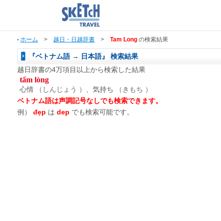
ホーム
>
越日・日越辞書
>
Tam Long
の検索結果
『ベトナム語 → 日本語』 検索結果
越日辞書の4万項目以上から検索した結果
tấm lòng
心情
（しんじょう ）
、気持ち
（きもち ）
ベトナム語は声調記号なしでも検索できます。
例）
đẹp
は
dep
でも検索可能です。