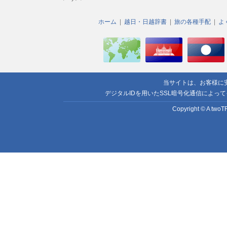
ホーム
越日・日越辞書
旅の各種手配
よ
当サイトは、お客様に
デジタルIDを用いたSSL暗号化通信によっ
Copyright © A twoTR