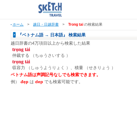
ホーム
>
越日・日越辞書
>
Trong tai
の検索結果
『ベトナム語 → 日本語』 検索結果
越日辞書の4万項目以上から検索した結果
trọng tài
仲裁する
（ちゅうさいする ）
trọng tải
収容力
（しゅうようりょく ）
、積量
（せきりょう ）
ベトナム語は声調記号なしでも検索できます。
例）
đẹp
は
dep
でも検索可能です。