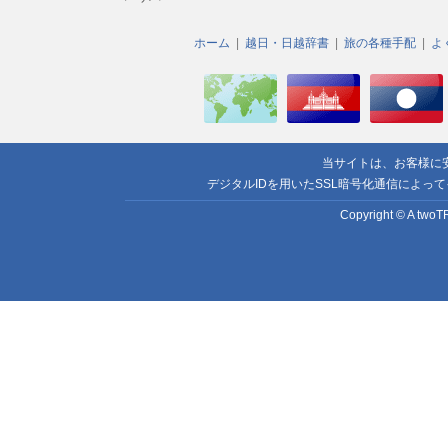
ホーム
越日・日越辞書
旅の各種手配
よ
当サイトは、お客様に
デジタルIDを用いたSSL暗号化通信によっ
Copyright © A twoTR