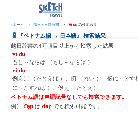
ホーム
>
越日・日越辞書
>
Vi du
の検索結果
『ベトナム語 → 日本語』 検索結果
越日辞書の4万項目以上から検索した結果
ví dù
もし～ならば
（もし～ならば ）
ví dụ
例えば
（たとえば ）
、例
（れい ）
、仮に～とす
に～とすれば ）
、例え
（たとえ）
ベトナム語は声調記号なしでも検索できます。
例）
đẹp
は
dep
でも検索可能です。