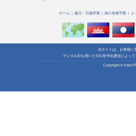
ホーム
越日・日越辞書
旅の各種手配
よ
当サイトは、お客様に
デジタルIDを用いたSSL暗号化通信によっ
Copyright © A twoTR