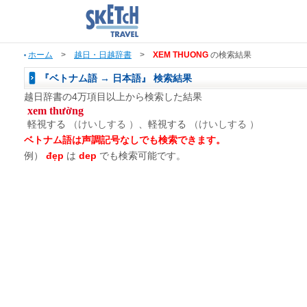
ホーム
>
越日・日越辞書
>
XEM THUONG
の検索結果
『ベトナム語 → 日本語』 検索結果
越日辞書の4万項目以上から検索した結果
xem thường
軽視する
（けいしする ）
、軽視する
（けいしする ）
ベトナム語は声調記号なしでも検索できます。
例）
đẹp
は
dep
でも検索可能です。