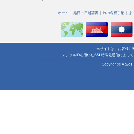
ホーム
越日・日越辞書
旅の各種手配
よ
当サイトは、お客様に
デジタルIDを用いたSSL暗号化通信によっ
Copyright © A twoTR