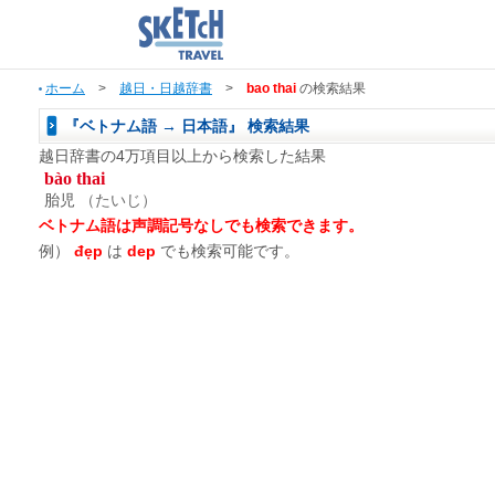
ホーム
>
越日・日越辞書
>
bao thai
の検索結果
『ベトナム語 → 日本語』 検索結果
越日辞書の4万項目以上から検索した結果
bào thai
胎児
（たいじ）
ベトナム語は声調記号なしでも検索できます。
例）
đẹp
は
dep
でも検索可能です。