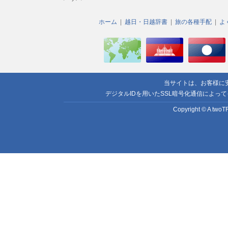
ホーム
越日・日越辞書
旅の各種手配
よ
当サイトは、お客様に
デジタルIDを用いたSSL暗号化通信によっ
Copyright © A twoTR