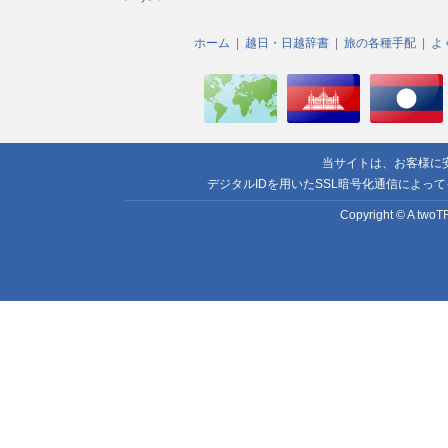
ホーム
越日・日越辞書
旅の各種手配
よ
当サイトは、お客様に
デジタルIDを用いたSSL暗号化通信によっ
Copyright © A twoTR