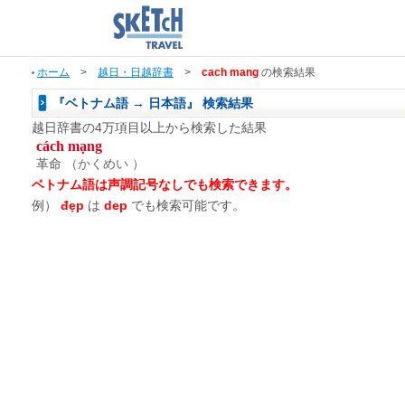
ホーム
>
越日・日越辞書
>
cach mang
の検索結果
『ベトナム語 → 日本語』 検索結果
越日辞書の4万項目以上から検索した結果
cách mạng
革命
（かくめい ）
ベトナム語は声調記号なしでも検索できます。
例）
đẹp
は
dep
でも検索可能です。