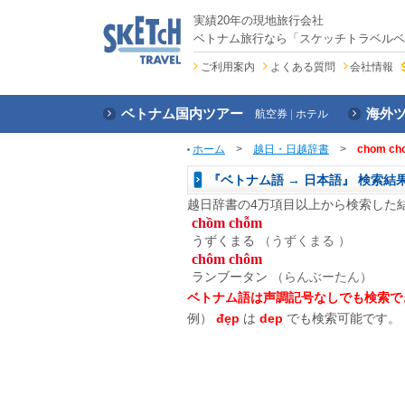
実績20年の現地旅行会社
ベトナム旅行なら「スケッチトラベルベ
ご利用案内
よくある質問
会社情報
ベトナム国内ツアー
海外
航空券
ホテル
ホーム
>
越日・日越辞書
>
chom ch
『ベトナム語 → 日本語』 検索結
越日辞書の4万項目以上から検索した
chồm chỗm
うずくまる
（うずくまる ）
chôm chôm
ランブータン
（らんぶーたん）
ベトナム語は声調記号なしでも検索で
例）
đẹp
は
dep
でも検索可能です。