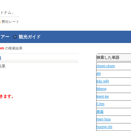
トナム」
弊社レート
ツアー
観光ガイド
om
の検索結果
検索した単語
果
結果
chom chom
đờ
trác việt
Mieng
きます。
kiem ke
Cớm
農園
hien hoa
huong chi