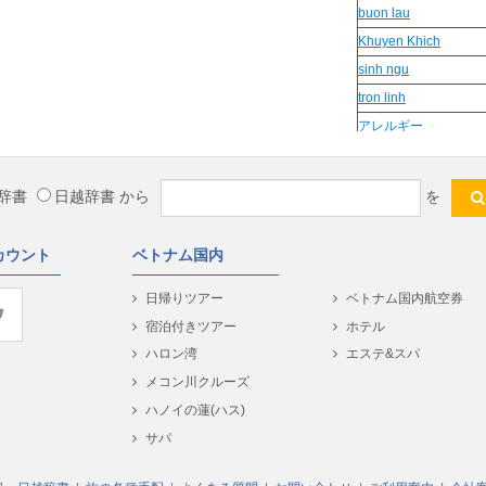
buon lau
Khuyen Khich
sinh ngu
tron linh
アレルギー
chú
SON
辞書
日越辞書
から
を
実は
vinh cuu
カウント
ベトナム国内
cuong bao
cảm
日帰りツアー
ベトナム国内航空券
Tặng
宿泊付きツアー
ホテル
Ho Tro
ハロン湾
エステ&スパ
dau bap
メコン川クルーズ
HOP
ハノイの蓮(ハス)
chậm
サパ
ho truong