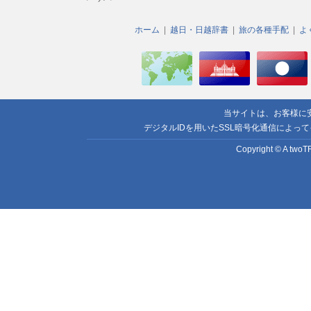
ホーム
越日・日越辞書
旅の各種手配
よ
当サイトは、お客様に
デジタルIDを用いたSSL暗号化通信によっ
Copyright © A twoTR