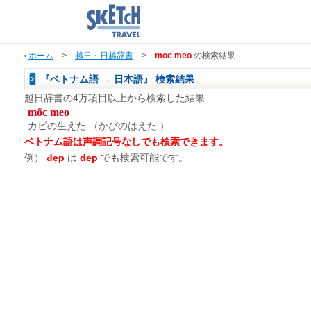
ホーム
>
越日・日越辞書
>
moc meo
の検索結果
『ベトナム語 → 日本語』 検索結果
越日辞書の4万項目以上から検索した結果
mốc meo
カビの生えた
（かびのはえた ）
ベトナム語は声調記号なしでも検索できます。
例）
đẹp
は
dep
でも検索可能です。