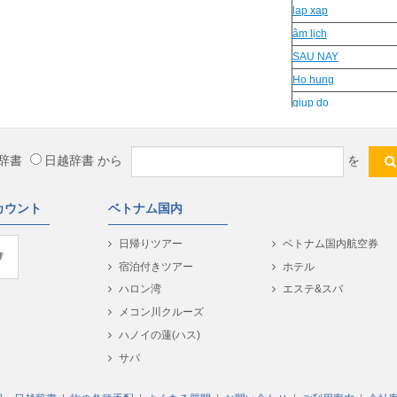
lap xap
âm lịch
SAU NAY
Ho hung
giup do
gột rửa
chi gai
辞書
日越辞書
から
を
chi gai
現金
カウント
ベトナム国内
Sải
Nông thôn
日帰りツアー
ベトナム国内航空券
ngồng
宿泊付きツアー
ホテル
tiet thao
ハロン湾
エステ&スパ
phep cong
メコン川クルーズ
hoa cong
ハノイの蓮(ハス)
hinh tich
サパ
hup