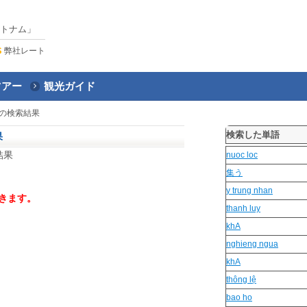
トナム」
弊社レート
ツアー
観光ガイド
の検索結果
検索した単語
果
結果
nuoc loc
集う
y trung nhan
きます。
thanh luy
khA
nghieng ngua
khA
thông lệ
bao ho