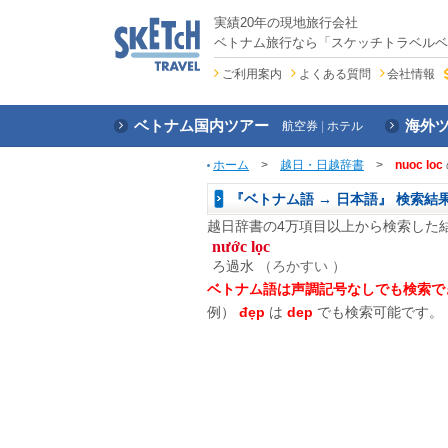
実績20年の現地旅行会社
ベトナム旅行なら「スケッチトラベルベ
ご利用案内
よくある質問
会社情報
ベトナム国内ツアー
海外
航空券
ホテル
ホーム
>
越日・日越辞書
>
nuoc loc
『ベトナム語 → 日本語』 検索結
越日辞書の4万項目以上から検索した
nước lọc
ろ過水
（ろかすい ）
ベトナム語は声調記号なしでも検索で
例）
đẹp
は
dep
でも検索可能です。