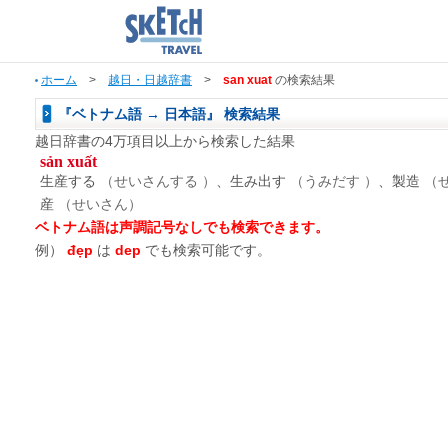
ホーム
>
越日・日越辞書
>
san xuat
の検索結果
『ベトナム語 → 日本語』 検索結果
越日辞書の4万項目以上から検索した結果
sản xuất
生産する
（せいさんする ）
、生み出す
（うみだす ）
、製造
（
産
（せいさん）
ベトナム語は声調記号なしでも検索できます。
例）
đẹp
は
dep
でも検索可能です。