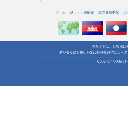
ホーム
越日・日越辞書
旅の各種手配
よ
当サイトは、お客様に
デジタルIDを用いたSSL暗号化通信によっ
Copyright © A twoTR