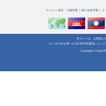
ホーム
越日・日越辞書
旅の各種手配
よ
当サイトは、お客様に
デジタルIDを用いたSSL暗号化通信によっ
Copyright © A twoTR