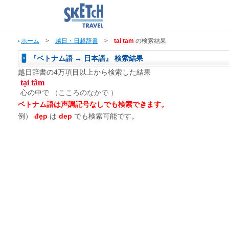
ホーム
>
越日・日越辞書
>
tai tam
の検索結果
『ベトナム語 → 日本語』 検索結果
越日辞書の4万項目以上から検索した結果
tại tâm
心の中で
（こころのなかで ）
ベトナム語は声調記号なしでも検索できます。
例）
đẹp
は
dep
でも検索可能です。