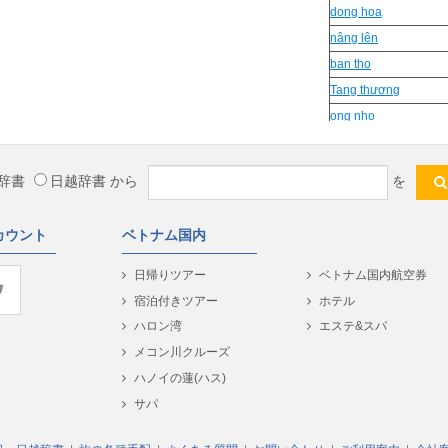
dong hoa
nâng lên
ban tho
Tang thương
ong nho
tien quan
xui dại
辞書
日越辞書
から
を
vay quanh
沸騰した
カウント
ベトナム国内
gat gong
minh tam
日帰りツアー
ベトナム国内航空券
bua bon
宿泊付きツアー
ホテル
bấn
ハロン湾
エステ&スパ
毎日
メコン川クルーズ
Thoi the
ハノイの蓮(ハス)
14
サパ
tu loi