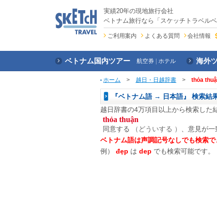
実績20年の現地旅行会社
ベトナム旅行なら「スケッチトラベルベ
ご利用案内
よくある質問
会社情報
ベトナム国内ツアー
海外
航空券
ホテル
ホーム
>
越日・日越辞書
>
thỏa thu
『ベトナム語 → 日本語』 検索結
越日辞書の4万項目以上から検索した
thỏa thuận
同意する
（どういする ）
、意見が一
ベトナム語は声調記号なしでも検索で
例）
đẹp
は
dep
でも検索可能です。