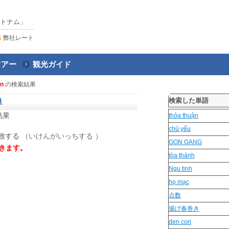
トナム」
弊社レート
ツアー
観光ガイド
ận
の検索結果
検索した単語
果
結果
thỏa thuận
chủ yếu
致する
（いけんがいっちする ）
GON GANG
きます。
tòa thánh
Ngu tinh
họ mạc
点数
揚げ春巻き
den con