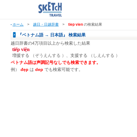
ホーム
>
越日・日越辞書
>
tiep vien
の検索結果
『ベトナム語 → 日本語』 検索結果
越日辞書の4万項目以上から検索した結果
tiếp viện
増援する
（ぞうえんする ）
、支援する
（しえんする ）
ベトナム語は声調記号なしでも検索できます。
例）
đẹp
は
dep
でも検索可能です。