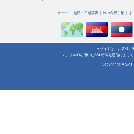
ホーム
越日・日越辞書
旅の各種手配
よ
当サイトは、お客様に
デジタルIDを用いたSSL暗号化通信によっ
Copyright © A twoTR