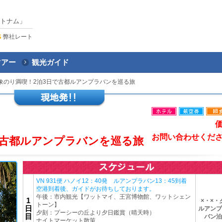
トナム」
弊社レート
ツアー
観光ガイド
象のり満喫！2泊3日で古都ルアンプラバンを巡る旅
お問い合わせくだ
で古都ルアンプラバンを巡る旅
VN 931便 ハノイ12：40発 ルアンプラバン13：45到着
空港到着後、ガイドがお待ちしております。
午後：市内観光【ワットマイ、王宮博物館、ワットシェン
1
×・×・
トーン】
日
ルアンプ
夕刻：プーシーの丘より夕日鑑賞（晴天時）
目
バン泊
ナイトマーケット散策