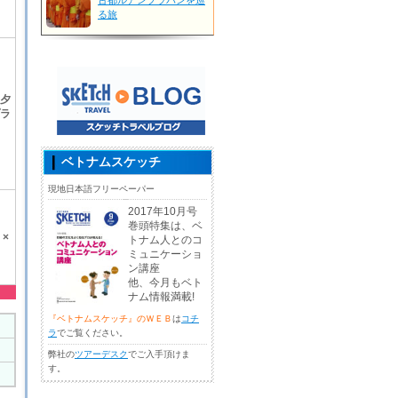
古都ルアンプラバンを巡
る旅
夕
ラ
ベトナムスケッチ
現地日本語フリーペーパー
2017年10月号
巻頭特集は、ベ
×
トナム人とのコ
ミュニケーショ
ン講座
他、今月もベト
ナム情報満載!
『ベトナムスケッチ』のＷＥＢ
は
コチ
ラ
でご覧ください。
弊社の
ツアーデスク
でご入手頂けま
す。