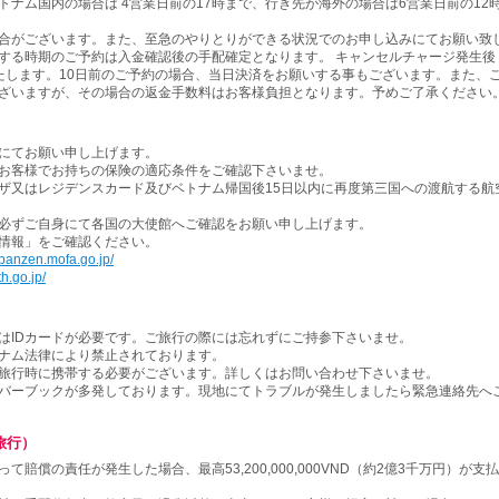
ナム国内の場合は 4営業日前の17時まで、行き先が海外の場合は6営業日前の12
合がございます。また、至急のやりとりができる状況でのお申し込みにてお願い致
する時期のご予約は入金確認後の手配確定となります。 キャンセルチャージ発生後
たします。10日前のご予約の場合、当日決済をお願いする事もございます。また、
ざいますが、その場合の返金手数料はお客様負担となります。予めご了承ください
にてお願い申し上げます。
お客様でお持ちの保険の適応条件をご確認下さいませ。
ザ又はレジデンスカード及びベトナム帰国後15日以内に再度第三国への渡航する航
必ずご自身にて各国の大使館へご確認をお願い申し上げます。
情報」をご確認ください。
banzen.mofa.go.jp/
h.go.jp/
はIDカードが必要です。ご旅行の際には忘れずにご持参下さいませ。
ナム法律により禁止されております。
旅行時に携帯する必要がございます。詳しくはお問い合わせ下さいませ。
バーブックが多発しております。現地にてトラブルが発生しましたら緊急連絡先へ
旅行）
賠償の責任が発生した場合、最高53,200,000,000VND（約2億3千万円）が支払