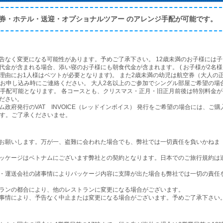
券・ホテル・送迎・オプショナルツアー のアレンジ手配が可能です。
告なく変更になる可能性があります。予めご了承下さい。 12歳未満のお子様には子
金が含まれる場合、添い寝のお子様にも朝食代金が含まれます。 ( お子様が2名様
理由にお1人様はベツトが必要となります)。 また2歳未満の幼児は航空券（大人の
。お申し込み時にご連絡ください。 大人2名以上のご参加でシングル部屋ご希望の場
て手配可能となります。 各コースとも、クリスマス・正月・旧正月前後は特別料金が
ださい。
政府発行のVAT INVOICE（レッドインボイス） 発行をご希望の場合には、ご購
ります。ご了承くださいませ。
お願いします。万が一、盗難に会われた場合でも、弊社では一切責任を負いかねま
ッケージはベトナムにございます弊社との契約となります。日本でのご旅行規約は
・運送会社の諸事情によりパッケージ内容に支障が出た場合も弊社では一切の責任
ランの都合により、他のレストランに変更になる場合がございます。
事情により、予告なく中止または変更になる場合がございます。予めご了承下さい