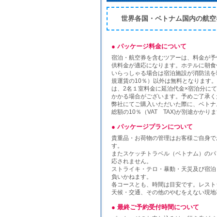
世界各国・ベトナム国内の航空
● パッケージ料金について
宿泊・航空券を含むツアーは、料金が予
供料金が適応になります。ホテルに朝食代
いらっしゃる場合は宿泊施設が消防法を
規運賃の10％）以外は無料となります
は、2名１室料金に延泊代金×宿泊分に
かかる場合がございます。予めご了承く
弊社にてご購入いただいた際に、ベトナム
総額の10％（VAT TAX)が別途かか
● パッケージプランについて
貴重品・お荷物の管理はお客様ご自身で
す。
またスケッチトラベル（ベトナム）のパ
応されません。
ストライキ・テロ・暴動・天災及び宿泊
負いかねます。
各コースとも、時間は目安です。レスト
天候・交通、その他のやむをえない現地
● 最終ご予約受付時間について