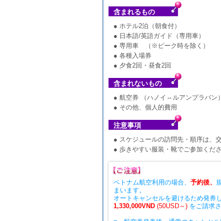
含まれるもの
● ホテル2泊（朝食付）
● 日本語/英語ガイド（専用車）
● 専用車 （※ピーク時を除く）
● 各種入場券
● 夕食2回・昼食2回
含まれないもの
● 航空券 （ハノイ⇔ルアンプラバ
● その他、個人的費用
注意事項
● スケジュールの訪問先・順序は、
● 歩きやすい服装・靴でご参加くだ
ベトナム航空利用の場合、
予約後、
まいます。
オートキャンセルを避けるため発券
1,330,000VND
(50USD～)
をご請求さ