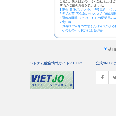
当社は、例えば次のような当社または当
前項の賠償の責任を負いません｡
1.現金､貴重品､カメラ、携帯電話、パ
2.天災地変､官公署の命令､火災､運輸
3.運輸機関等､またはこれらの従業員の
4.食中毒
5.お客様ご自身の故意または過失のよる
6.その他の不可抗力による損害
越日
ベトナム総合情報サイトVIETJO
公式SNSア