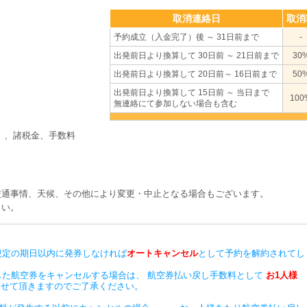
取消連絡日
取消
予約成立（入金完了）後 ～ 31日前まで
-
出発前日より換算して 30日前 ～ 21日前まで
30
出発前日より換算して 20日前～ 16日前まで
50
出発前日より換算して 15日前 ～ 当日まで
100
無連絡にて参加しない場合も含む
ン）、諸税金、手数料
交通事情、天候、その他により変更・中止となる場合もございます。
さい。
規定の期日以内に発券しなければ
オートキャンセル
として予約を解約されてし
した航空券をキャンセルする場合は、 航空券払い戻し手数料として
お1人様
せて頂きますのでご了承ください。