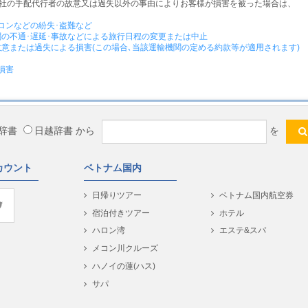
社の手配代行者の故意又は過失以外の事由によりお客様が損害を被った場合は、
ソコンなどの紛失･盗難など
機関の不通･遅延･事故などによる旅行日程の変更または中止
故意または過失による損害(この場合､当該運輸機関の定める約款等が適用されます)
損害
辞書
日越辞書
から
を
カウント
ベトナム国内
日帰りツアー
ベトナム国内航空券
宿泊付きツアー
ホテル
ハロン湾
エステ&スパ
メコン川クルーズ
ハノイの蓮(ハス)
サパ