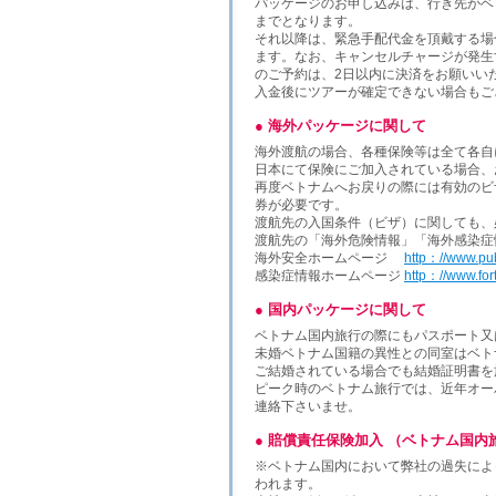
パッケージのお申し込みは、行き先がベト
までとなります。
それ以降は、緊急手配代金を頂戴する場
ます。なお、キャンセルチャージが発生
のご予約は、2日以内に決済をお願いい
入金後にツアーが確定できない場合もご
● 海外パッケージに関して
海外渡航の場合、各種保険等は全て各自
日本にて保険にご加入されている場合、
再度ベトナムへお戻りの際には有効のビ
券が必要です。
渡航先の入国条件（ビザ）に関しても、
渡航先の「海外危険情報」「海外感染症
海外安全ホームページ
http：//www.pu
感染症情報ホームページ
http：//www.fort
● 国内パッケージに関して
ベトナム国内旅行の際にもパスポート又
未婚ベトナム国籍の異性との同室はベト
ご結婚されている場合でも結婚証明書を
ピーク時のベトナム旅行では、近年オー
連絡下さいませ。
● 賠償責任保険加入 （ベトナム国内
※ベトナム国内において弊社の過失によって
われます。