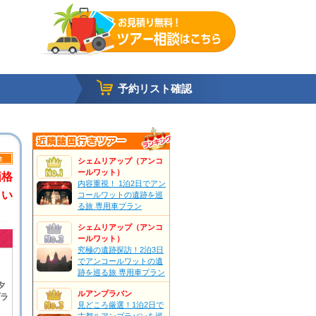
予約リスト確認
シェムリアップ（アンコ
ールワット）
価格
内容重視！ 1泊2日でアン
さい
コールワットの遺跡を巡
る旅 専用車プラン
シェムリアップ（アンコ
ールワット）
究極の遺跡探訪！2泊3日
でアンコールワットの遺
跡を巡る旅 専用車プラン
夕
ルアンプラバン
ラ
見どころ厳選！1泊2日で