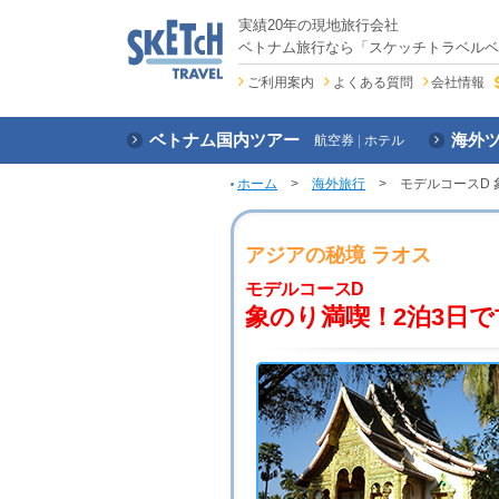
実績20年の現地旅行会社
ベトナム旅行なら「スケッチトラベルベ
ご利用案内
よくある質問
会社情報
ベトナム国内ツアー
海外
航空券
ホテル
ホーム
>
海外旅行
> モデルコースD 
アジアの秘境 ラオス
モデルコースD
象のり満喫！2泊3日