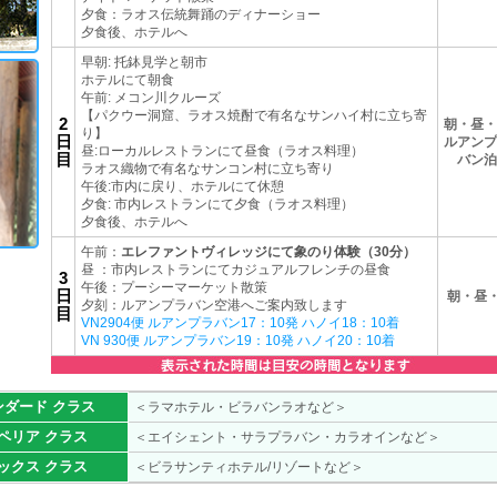
夕食：ラオス伝統舞踊のディナーショー
夕食後、ホテルへ
早朝: 托鉢見学と朝市
ホテルにて朝食
午前: メコン川クルーズ
【パクウー洞窟、ラオス焼酎で有名なサンハイ村に立ち寄
2
朝・昼・
り】
日
ルアンプ
昼:ローカルレストランにて昼食（ラオス料理）
目
バン泊
ラオス織物で有名なサンコン村に立ち寄り
午後:市内に戻り、ホテルにて休憩
夕食: 市内レストランにて夕食（ラオス料理）
夕食後、ホテルへ
午前：
エレファントヴィレッジにて象のり体験（30分）
昼 ：市内レストランにてカジュアルフレンチの昼食
3
午後：プーシーマーケット散策
日
朝・昼・
夕刻：ルアンプラバン空港へご案内致します
目
VN2904便 ルアンプラバン17：10発 ハノイ18：10着
VN 930便 ルアンプラバン19：10発 ハノイ20：10着
ンダード クラス
＜ラマホテル・ビラバンラオなど＞
ペリア クラス
＜エイシェント・サラプラバン・カラオインなど＞
ックス クラス
＜ビラサンティホテル/リゾートなど＞