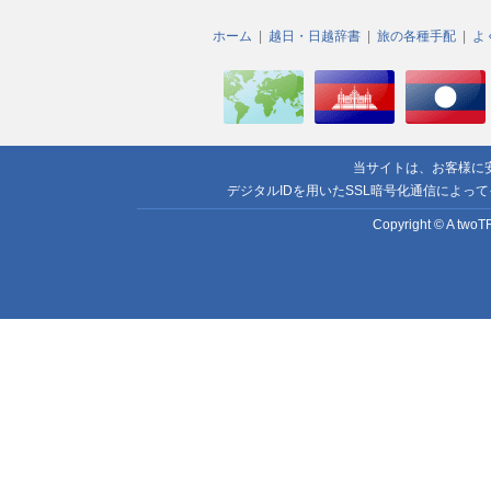
ホーム
越日・日越辞書
旅の各種手配
よ
当サイトは、お客様に
デジタルIDを用いたSSL暗号化通信によっ
Copyright © A twoTR