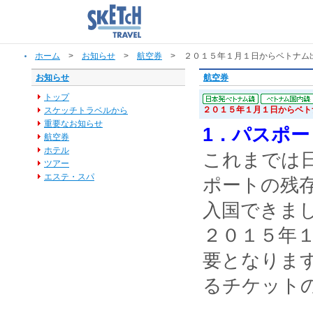
ホーム
>
お知らせ
>
航空券
> ２０１５年１月１日からベトナム
お知らせ
航空券
トップ
２０１５年１月１日からベ
スケッチトラベルから
重要なお知らせ
1．パスポ
航空券
ホテル
これまでは
ツアー
エステ・スパ
ポートの残
入国できま
２０１５年
要となりま
るチケット