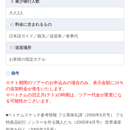
最少催行人数
大人2人
料金に含まれるもの
日本語ガイド／観光／送迎車／食事代
送迎場所
お客様の指定ホテル
備考
※テト期間のツアーのお申込みの場合のみ、表示金額に
20
％
の追加料金が発生いたします。
※ベトナムの旧正月
(
テト
)
の時期は、ツアー代金が変更にな
る可能性がございます。
■ベトナムスケッチ参考情報
フエ美味礼讃（2006年5月号）
フエ
特産品紀行 ノンラーを作る職人たち（2005年4月号）
世界遺産
街道を行く（2005年3月号）