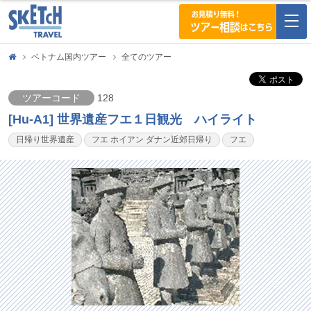
togg
navi
ベトナム国内ツアー
全てのツアー
ツアーコード
128
[Hu-A1] 世界遺産フエ１日観光 ハイライト
日帰り世界遺産
フエ ホイアン ダナン近郊日帰り
フエ