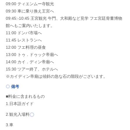
09:00 ティエンムー寺観光
09:30 車に乗り換え王宮へ
09:45:-10:45 王宮観光 午門、大和殿など見学 フエ宮廷骨董博物
館へもご案内いたします。
11:00 ドンバ市場へ
11:45 レストランへ
12:00 フエ料理の昼食
13:00 トゥ．ドゥック帝廟へ
14:00 カイ．ディン帝廟へ
15:30 ツアー終了、ホテルへ
※カイディン帝廟は傾斜の急な石の階段がございます。
備考
■料金に含まれるもの
1.日本語ガイド
2.観光入場料
3.車