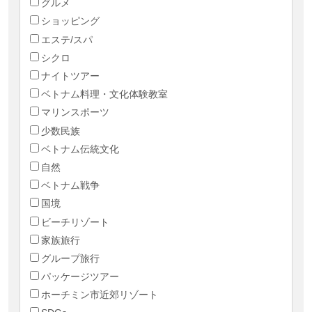
グルメ
ショッピング
エステ/スパ
シクロ
ナイトツアー
ベトナム料理・文化体験教室
マリンスポーツ
少数民族
ベトナム伝統文化
自然
ベトナム戦争
国境
ビーチリゾート
家族旅行
グループ旅行
パッケージツアー
ホーチミン市近郊リゾート