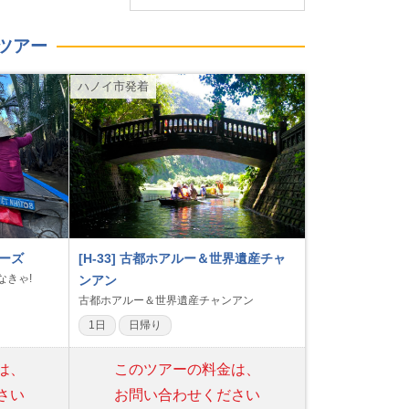
ツアー
ハノイ市発着
ルーズ
[H-33] 古都ホアルー＆世界遺産チャ
なきゃ!
ンアン
古都ホアルー＆世界遺産チャンアン
1日
日帰り
は、
このツアーの料金は、
さい
お問い合わせください