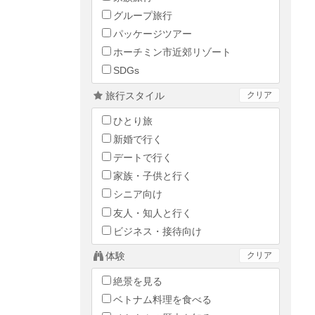
グループ旅行
パッケージツアー
ホーチミン市近郊リゾート
SDGs
旅行スタイル
クリア
ひとり旅
新婚で行く
デートで行く
家族・子供と行く
シニア向け
友人・知人と行く
ビジネス・接待向け
体験
クリア
絶景を見る
ベトナム料理を食べる