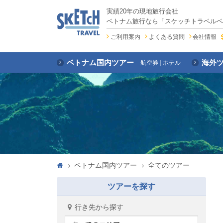
実績20年の現地旅行会社
ベトナム旅行なら「スケッチトラベルベ
ご利用案内
よくある質問
会社情報
ベトナム国内ツアー
海外
航空券
ホテル
ベトナム国内ツアー
全てのツアー
ツアーを探す
行き先から探す