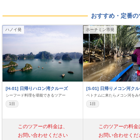
おすすめ・定番の
ハノイ発
ホーチミン市発
[H-01] 日帰りハロン湾クルーズ
[S-01] 日帰りメコン河ク
シーフード料理を堪能できるツアー
ベトナムに来たらメコン河をみ
1日
1日
このツアーの料金は、
このツアーの料金
お問い合わせください
お問い合わせくだ