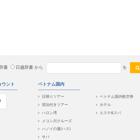
辞書
日越辞書
から
を
カウント
ベトナム国内
日帰りツアー
ベトナム国内航空券
宿泊付きツアー
ホテル
ハロン湾
エステ&スパ
メコン川クルーズ
ハノイの蓮(ハス)
サパ