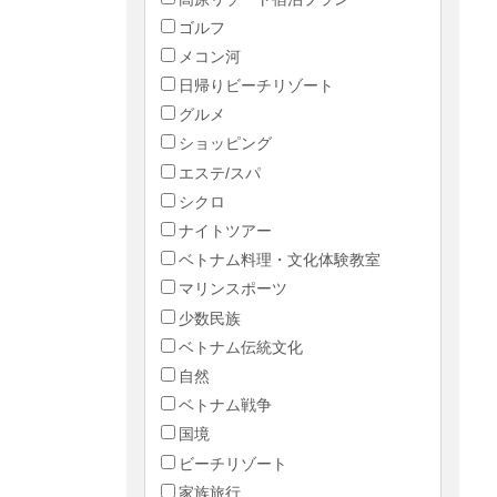
ゴルフ
メコン河
日帰りビーチリゾート
グルメ
ショッピング
エステ/スパ
シクロ
ナイトツアー
ベトナム料理・文化体験教室
マリンスポーツ
少数民族
ベトナム伝統文化
自然
ベトナム戦争
国境
ビーチリゾート
家族旅行