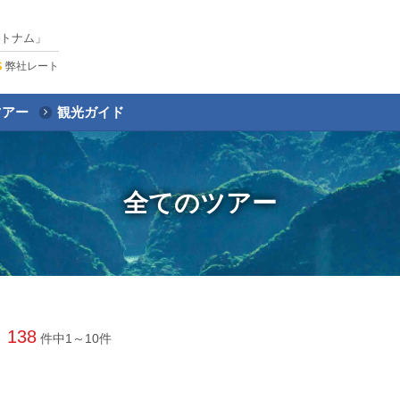
トナム」
弊社レート
ツアー
観光ガイド
全てのツアー
138
件中
1～10
件