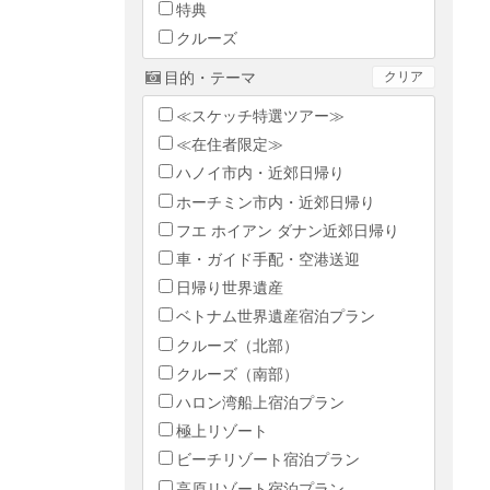
特典
クルーズ
目的・テーマ
クリア
≪スケッチ特選ツアー≫
≪在住者限定≫
ハノイ市内・近郊日帰り
ホーチミン市内・近郊日帰り
フエ ホイアン ダナン近郊日帰り
車・ガイド手配・空港送迎
日帰り世界遺産
ベトナム世界遺産宿泊プラン
クルーズ（北部）
クルーズ（南部）
ハロン湾船上宿泊プラン
極上リゾート
ビーチリゾート宿泊プラン
高原リゾート宿泊プラン