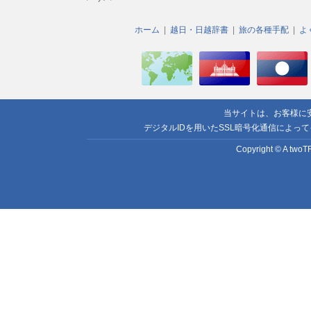
ホーム
越日・日越辞書
旅の各種手配
よ
当サイトは、お客様に
デジタルIDを用いたSSL暗号化通信によっ
Copyright © A twoTR