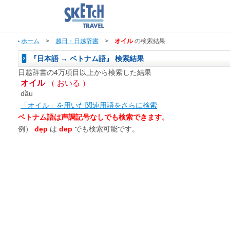
ホーム
>
越日・日越辞書
>
オイル
の検索結果
『日本語 → ベトナム語』 検索結果
日越辞書の4万項目以上から検索した結果
オイル
（ おいる ）
dầu
「オイル」を用いた関連用語をさらに検索
ベトナム語は声調記号なしでも検索できます。
例）
đẹp
は
dep
でも検索可能です。