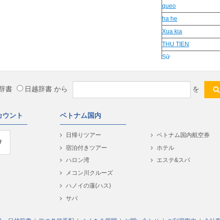
queo
ha he
Xua kia
THU TIEN
Sử
cười gượng
bau ruou
辞書
日越辞書
から
を
ガイドブック
Dan nhac
カウント
ベトナム国内
Nam nu
Niem
日帰りツアー
ベトナム国内航空券
hieu truong
宿泊付きツアー
ホテル
Chua chat
ハロン湾
エステ&スパ
Bèo
メコン川クルーズ
繊細
ハノイの蓮(ハス)
22
サパ
uon luon