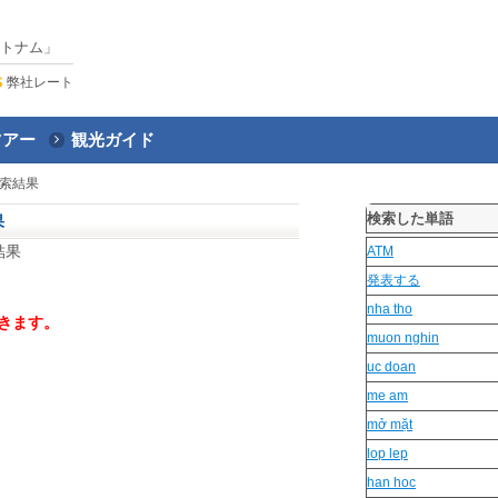
トナム」
弊社レート
ツアー
観光ガイド
索結果
検索した単語
果
結果
ATM
発表する
nha tho
きます。
muon nghin
uc doan
me am
mở mặt
lop lep
han hoc