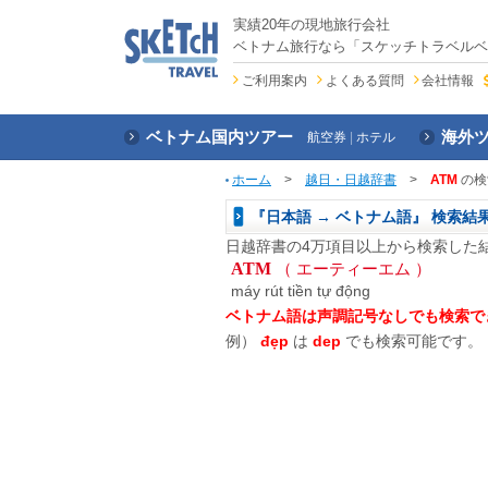
実績20年の現地旅行会社
ベトナム旅行なら「スケッチトラベルベ
ご利用案内
よくある質問
会社情報
ベトナム国内ツアー
海外
航空券
ホテル
ホーム
>
越日・日越辞書
>
ATM
の検
『日本語 → ベトナム語』 検索結
日越辞書の4万項目以上から検索した
ATM
（ エーティーエム ）
máy rút tiền tự động
ベトナム語は声調記号なしでも検索で
例）
đẹp
は
dep
でも検索可能です。