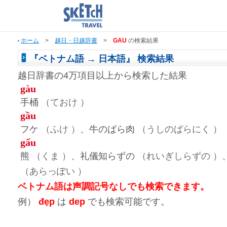
ホーム
>
越日・日越辞書
>
GAU
の検索結果
『ベトナム語 → 日本語』 検索結果
越日辞書の4万項目以上から検索した結果
gàu
手桶
（ておけ ）
gầu
フケ
（ふけ ）
、牛のばら肉
（うしのばらにく ）
gấu
熊
（くま ）
、礼儀知らずの
（れいぎしらずの ）
（あらっぽい ）
ベトナム語は声調記号なしでも検索できます。
例）
đẹp
は
dep
でも検索可能です。