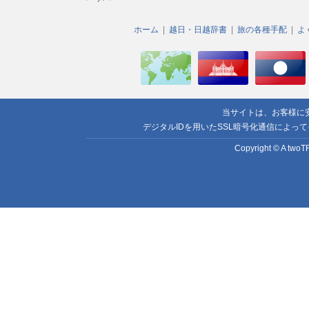
ホーム
越日・日越辞書
旅の各種手配
よ
当サイトは、お客様に
デジタルIDを用いたSSL暗号化通信によっ
Copyright © A twoTR