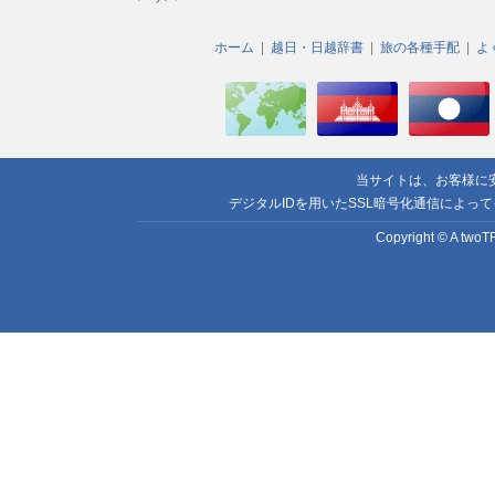
ホーム
越日・日越辞書
旅の各種手配
よ
当サイトは、お客様に
デジタルIDを用いたSSL暗号化通信によっ
Copyright © A twoTR