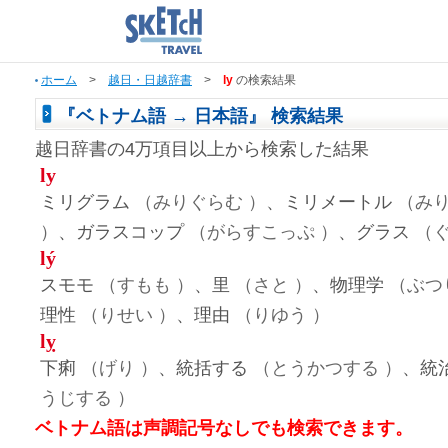
ホーム
>
越日・日越辞書
>
ly
の検索結果
『ベトナム語 → 日本語』 検索結果
越日辞書の4万項目以上から検索した結果
ly
ミリグラム
（みりぐらむ ）
、ミリメートル
（み
）
、ガラスコップ
（がらすこっぷ ）
、グラス
（ぐ
lý
スモモ
（すもも ）
、里
（さと ）
、物理学
（ぶつ
理性
（りせい ）
、理由
（りゆう ）
lỵ
下痢
（げり ）
、統括する
（とうかつする ）
、統
うじする ）
ベトナム語は声調記号なしでも検索できます。