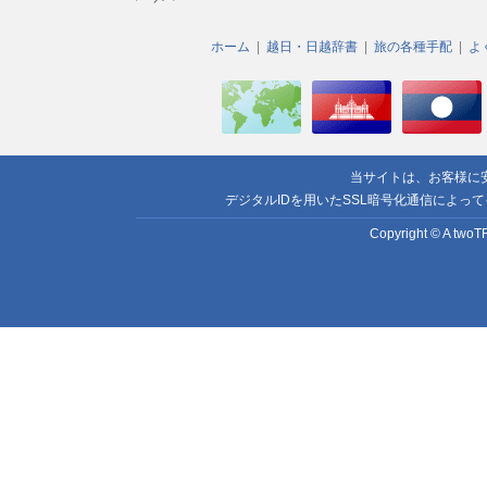
ホーム
越日・日越辞書
旅の各種手配
よ
当サイトは、お客様に
デジタルIDを用いたSSL暗号化通信によっ
Copyright © A twoTR