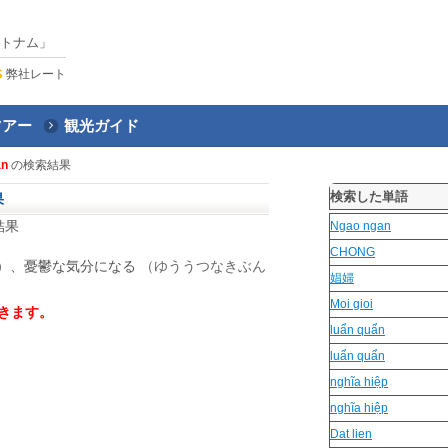
トナム」
弊社レート
ツアー
観光ガイド
an
の検索結果
検索した単語
果
結果
Ngao ngan
CHONG
）
、憂鬱な気分になる
（ゆううつなきぶん
娼婦
Moi gioi
きます。
luẩn quẩn
luẩn quẩn
nghĩa hiệp
nghĩa hiệp
Dat lien