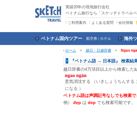
実績20年の現地旅行会社
ベトナム旅行なら「スケッチトラベルベ
ご利用案内
よくある質問
会社情報
ベトナム国内ツアー
海外
航空券
ホテル
ホーム
>
越日・日越辞書
>
Ngao ng
『ベトナム語 → 日本語』 検索結
越日辞書の4万項目以上から検索した
ngao ngán
意気消沈する
（いきしょうちんする 
になる ）
ベトナム語は声調記号なしでも検索で
例）
đẹp
は
dep
でも検索可能です。