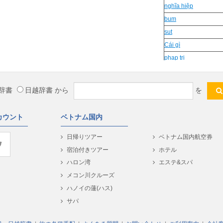
nghĩa hiệp
bum
sut
Cái gì
phap tri
chỉ nam
nua khi
辞書
日越辞書
から
を
Cái gì
vang ruc
カウント
ベトナム国内
dui cui
ngu y
日帰りツアー
ベトナム国内航空券
Va
宿泊付きツアー
ホテル
Tính tình
ハロン湾
エステ&スパ
Goi
メコン川クルーズ
tam nao
ハノイの蓮(ハス)
duc
サパ
chinh