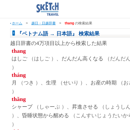
ホーム
>
越日・日越辞書
>
thang
の検索結果
『ベトナム語 → 日本語』 検索結果
越日辞書の4万項目以上から検索した結果
thang
はしご
（はしご ）
、だんだん高くなる
（だんだ
）
tháng
月
（つき ）
、生理
（せいり ）
、お産の時期
（お
）
thăng
シャープ
（しゃーぷ ）
、昇進させる
（しょうし
）
、昏睡状態から醒める
（こんすいじょうたいか
）