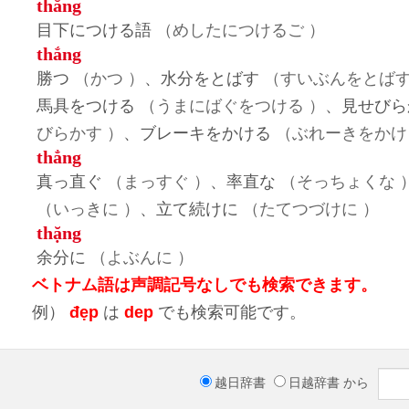
thằng
目下につける語
（めしたにつけるご ）
thắng
勝つ
（かつ ）
、水分をとばす
（すいぶんをとばす
馬具をつける
（うまにばぐをつける ）
、見せびら
びらかす ）
、ブレーキをかける
（ぶれーきをかけ
thẳng
真っ直ぐ
（まっすぐ ）
、率直な
（そっちょくな 
（いっきに ）
、立て続けに
（たてつづけに ）
thặng
余分に
（よぶんに ）
ベトナム語は声調記号なしでも検索できます。
例）
đẹp
は
dep
でも検索可能です。
越日辞書
日越辞書
から