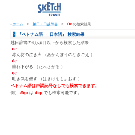
ホーム
>
越日・日越辞書
>
Oe
の検索結果
『ベトナム語 → 日本語』 検索結果
越日辞書の4万項目以上から検索した結果
oe
赤ん坊の泣き声
（あかんぼうのなきごえ ）
ỏe
垂れ下がる
（たれさがる ）
ọe
吐き気を催す
（はきけをもよおす ）
ベトナム語は声調記号なしでも検索できます。
例）
đẹp
は
dep
でも検索可能です。