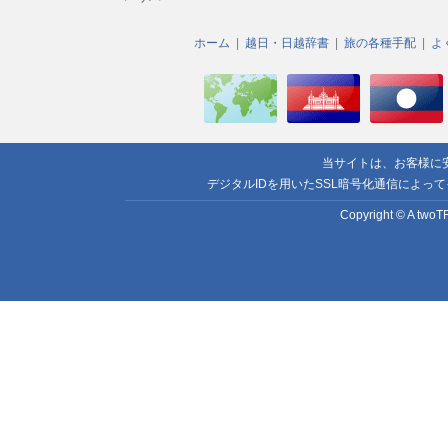
ホーム
越日・日越辞書
旅の各種手配
よ
当サイトは、お客様に
デジタルIDを用いたSSL暗号化通信によっ
Copyright © A twoTR