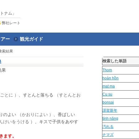
トナム」
弊社レート
ツアー
観光ガイド
検索結果
検索した単語
果
結果
Thom
hoàn hồn
mat ma
Cu su
ごとに ）
、すとんと落ちる
（すとんとお
bonsai
謹賀新年
りのよい
（かおりによい ）
、香ばしい
tính năng
んけいをうける ）
、キスで子供をあやす
汚れる
ナマズ
きます。