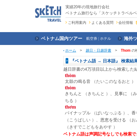
実績20年の現地旅行会社
ベトナム旅行なら「スケッチトラベルベ
ご利用案内
よくある質問
会社情報
ベトナム国内ツアー
海外
航空券
ホテル
ホーム
>
越日・日越辞書
>
Thom
の
『ベトナム語 → 日本語』 検索結
越日辞書の4万項目以上から検索した
thòm
太鼓の鳴る音
（たいこのなるおと ）
thỏm
きちんと
（きちんと ）
、見事に
（み
ちる ）
thơm
パイナップル
（ぱいなっぷる ）
、香
（こうばしい ）
、恩恵を受ける
（お
（きすでこどもをあやす ）
ベトナム語は声調記号なしでも検索で