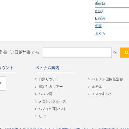
đầu tư
cung
E ngai
便秘
まぐろ
dung len
dung
辞書
日越辞書
から
を
lội
Con chong
カウント
ベトナム国内
troi oi
sai
日帰りツアー
ベトナム国内航空券
ruou
宿泊付きツアー
ホテル
phu am
ハロン湾
エステ&スパ
かっこいい
メコン川クルーズ
tam sai
ハノイの蓮(ハス)
hình nhân
サパ
Tin Lanh