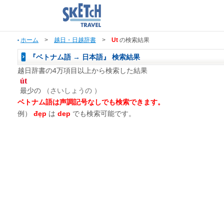
ホーム
>
越日・日越辞書
>
Ut
の検索結果
『ベトナム語 → 日本語』 検索結果
越日辞書の4万項目以上から検索した結果
út
最少の
（さいしょうの ）
ベトナム語は声調記号なしでも検索できます。
例）
đẹp
は
dep
でも検索可能です。