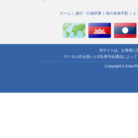
ホーム
越日・日越辞書
旅の各種手配
よ
当サイトは、お客様に
デジタルIDを用いたSSL暗号化通信によっ
Copyright © A twoTR