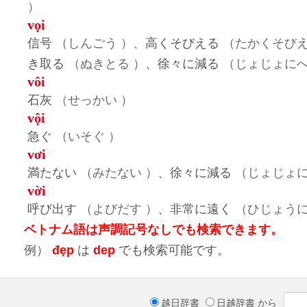
）
vọi
信号
（しんごう ）
、高くそびえる
（たかくそびえ
き取る
（ぬきとる ）
、徐々に減る
（じょじょにへ
vôi
石灰
（せっかい ）
vội
急ぐ
（いそぐ ）
vơi
満たない
（みたない ）
、徐々に減る
（じょじょに
vời
呼び出す
（よびだす ）
、非常に遠く
（ひじょうに
ベトナム語は声調記号なしでも検索できます。
例）
đẹp
は
dep
でも検索可能です。
越日辞書
日越辞書
から