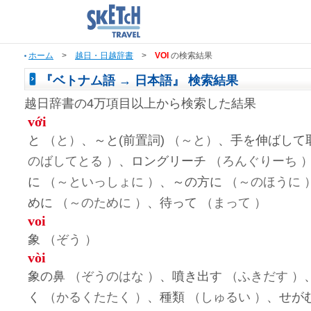
ホーム
>
越日・日越辞書
>
VOI
の検索結果
『ベトナム語 → 日本語』 検索結果
越日辞書の4万項目以上から検索した結果
với
と
（と）
、～と(前置詞)
（～と）
、手を伸ばして
のばしてとる ）
、ロングリーチ
（ろんぐりーち 
に
（～といっしょに ）
、～の方に
（～のほうに 
めに
（～のために ）
、待って
（まって ）
voi
象
（ぞう ）
vòi
象の鼻
（ぞうのはな ）
、噴き出す
（ふきだす ）
く
（かるくたたく ）
、種類
（しゅるい ）
、せが