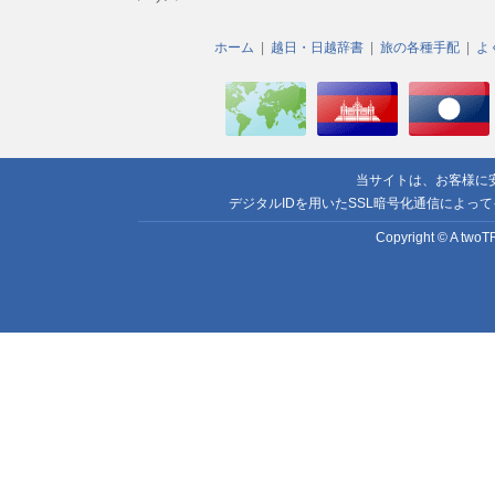
ホーム
越日・日越辞書
旅の各種手配
よ
当サイトは、お客様に
デジタルIDを用いたSSL暗号化通信によっ
Copyright © A twoTR