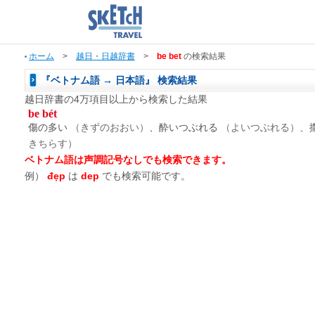
ホーム
>
越日・日越辞書
>
be bet
の検索結果
『ベトナム語 → 日本語』 検索結果
越日辞書の4万項目以上から検索した結果
be bét
傷の多い
（きずのおおい）
、酔いつぶれる
（よいつぶれる）
、
きちらす）
ベトナム語は声調記号なしでも検索できます。
例）
đẹp
は
dep
でも検索可能です。