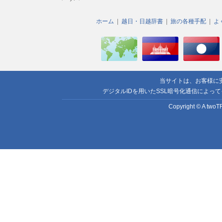
ホーム
越日・日越辞書
旅の各種手配
よ
当サイトは、お客様に
デジタルIDを用いたSSL暗号化通信によっ
Copyright © A twoTR