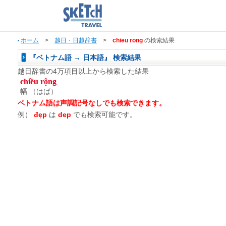
ホーム
>
越日・日越辞書
>
chieu rong
の検索結果
『ベトナム語 → 日本語』 検索結果
越日辞書の4万項目以上から検索した結果
chiều rộng
幅
（はば）
ベトナム語は声調記号なしでも検索できます。
例）
đẹp
は
dep
でも検索可能です。