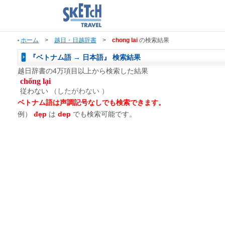
ホーム
>
越日・日越辞書
>
chong lai
の検索結果
『ベトナム語 → 日本語』 検索結果
越日辞書の4万項目以上から検索した結果
chống lại
従わない
（したがわない ）
ベトナム語は声調記号なしでも検索できます。
例）
đẹp
は
dep
でも検索可能です。