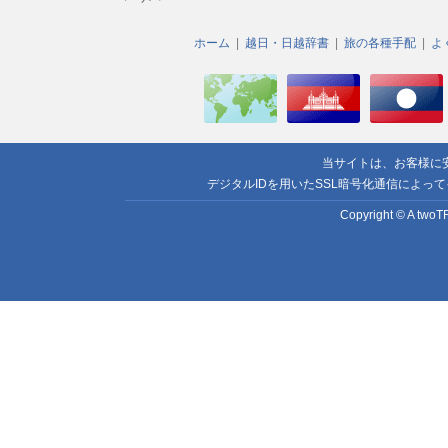
ホーム
越日・日越辞書
旅の各種手配
よ
当サイトは、お客様に
デジタルIDを用いたSSL暗号化通信によっ
Copyright © A twoTR