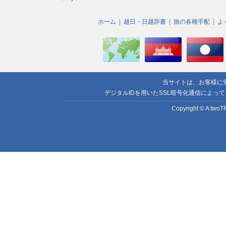
ホーム
越日・日越辞書
旅の各種手配
よ
当サイトは、お客様に
デジタルIDを用いたSSL暗号化通信によっ
Copyright © A twoTR