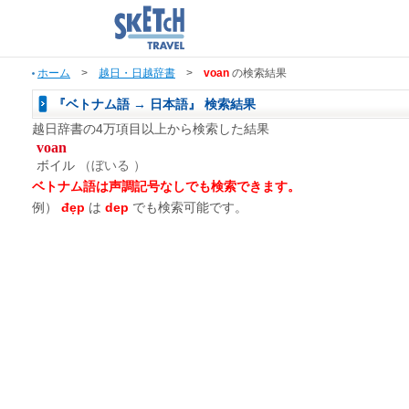
ホーム
>
越日・日越辞書
>
voan
の検索結果
『ベトナム語 → 日本語』 検索結果
越日辞書の4万項目以上から検索した結果
voan
ボイル
（ぼいる ）
ベトナム語は声調記号なしでも検索できます。
例）
đẹp
は
dep
でも検索可能です。