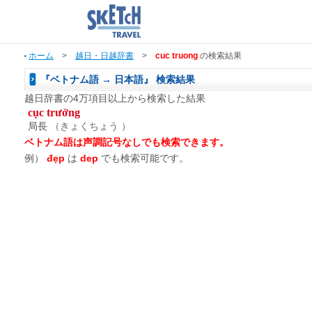
ホーム
>
越日・日越辞書
>
cuc truong
の検索結果
『ベトナム語 → 日本語』 検索結果
越日辞書の4万項目以上から検索した結果
cục trưởng
局長
（きょくちょう ）
ベトナム語は声調記号なしでも検索できます。
例）
đẹp
は
dep
でも検索可能です。