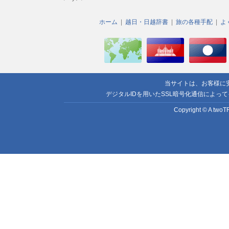
ホーム
越日・日越辞書
旅の各種手配
よ
当サイトは、お客様に
デジタルIDを用いたSSL暗号化通信によっ
Copyright © A twoTR