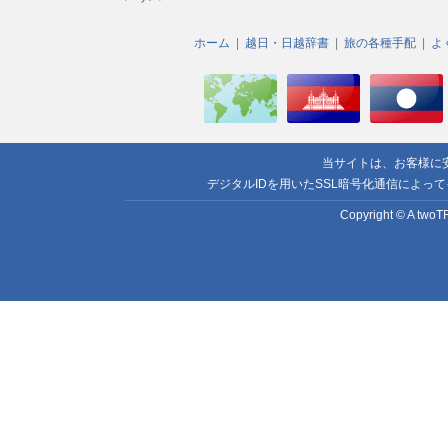
ホーム
越日・日越辞書
旅の各種手配
よ
当サイトは、お客様に
デジタルIDを用いたSSL暗号化通信によっ
Copyright © A twoTR