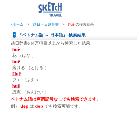
ホーム
>
越日・日越辞書
>
hue
の検索結果
『ベトナム語 → 日本語』 検索結果
越日辞書の4万項目以上から検索した結果
huê
花
（はな ）
huề
溶ける
（とける ）
Huế
フエ
（ふえ ）
huệ
恩恵
（おんけい ）
ベトナム語は声調記号なしでも検索できます。
例）
đẹp
は
dep
でも検索可能です。