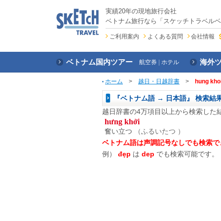
実績20年の現地旅行会社
ベトナム旅行なら「スケッチトラベルベ
ご利用案内
よくある質問
会社情報
ベトナム国内ツアー
海外
航空券
ホテル
ホーム
>
越日・日越辞書
>
hung kho
『ベトナム語 → 日本語』 検索結
越日辞書の4万項目以上から検索した
hưng khởi
奮い立つ
（ふるいたつ ）
ベトナム語は声調記号なしでも検索で
例）
đẹp
は
dep
でも検索可能です。