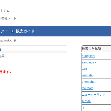
トナム」
弊社レート
ツアー
観光ガイド
i
の検索結果
検索した単語
果
結果
hung khoi
sang ngay
CHE
きます。
vung dai
phen phet
thê thảm
ニュージーランド
足の裏
rể