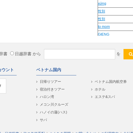
xứng
性別
性別
to mom
GIENG
suc cang
Sống
辞書
日越辞書
から
を
ngon tro
bat ngat
カウント
ベトナム国内
nai nit
cho dang
日帰りツアー
ベトナム国内航空券
Nguy hiểm
宿泊付きツアー
ホテル
lanh nhat
ハロン湾
エステ&スパ
Bo cong anh
メコン川クルーズ
phoc
ハノイの蓮(ハス)
mong muon
サパ
hoa diện