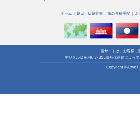
ホーム
越日・日越辞書
旅の各種手配
よ
当サイトは、お客様に
デジタルIDを用いたSSL暗号化通信によっ
Copyright © A twoTR