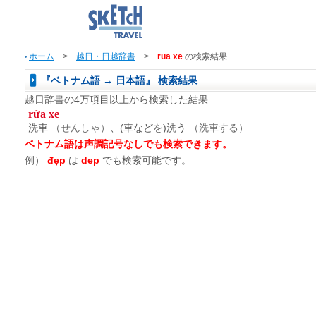
ホーム
>
越日・日越辞書
>
rua xe
の検索結果
『ベトナム語 → 日本語』 検索結果
越日辞書の4万項目以上から検索した結果
rửa xe
洗車
（せんしゃ）
、(車などを)洗う
（洗車する）
ベトナム語は声調記号なしでも検索できます。
例）
đẹp
は
dep
でも検索可能です。