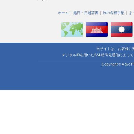
ホーム
越日・日越辞書
旅の各種手配
よ
当サイトは、お客様に
デジタルIDを用いたSSL暗号化通信によっ
Copyright © A twoTR