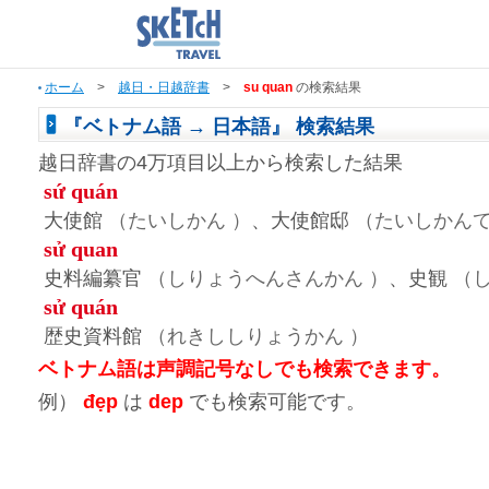
ホーム
>
越日・日越辞書
>
su quan
の検索結果
『ベトナム語 → 日本語』 検索結果
越日辞書の4万項目以上から検索した結果
sứ quán
大使館
（たいしかん ）
、大使館邸
（たいしかんて
sử quan
史料編纂官
（しりょうへんさんかん ）
、史観
（し
sử quán
歴史資料館
（れきししりょうかん ）
ベトナム語は声調記号なしでも検索できます。
例）
đẹp
は
dep
でも検索可能です。