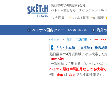
実績20年の現地旅行会社
ベトナム旅行なら「スケッチトラベルベ
ご利用案内
よくある質問
会社情報
ベトナム国内ツアー
海外
航空券
ホテル
ホーム
>
越日・日越辞書
>
sum vay
『ベトナム語 → 日本語』 検索結
越日辞書の4万項目以上から検索した
sum vầy
一致団結して集まる
（いっちだんけつ
ベトナム語は声調記号なしでも検索で
例）
đẹp
は
dep
でも検索可能です。