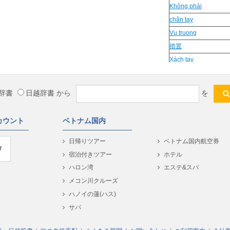
Không phải
chân tay
Vu truong
措置
Xách tay
giu gin
Dieu khoan
辞書
日越辞書
から
を
豊かな
Vượng
カウント
ベトナム国内
tài tình
いらっしゃいませ
日帰りツアー
ベトナム国内航空券
Noi lien
宿泊付きツアー
ホテル
作業員
ハロン湾
エステ&スパ
Tiếng chuông
メコン川クルーズ
Tốt
ハノイの蓮(ハス)
đám cây
サパ
khon