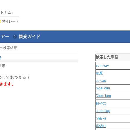
トナム」
弊社レート
ツアー
観光ガイド
の検索結果
検索した単語
果
結果
sum vay
草原
してあつまる ）
co cau
きます。
Ngai cuu
Diem tam
目やに
chieu tap
nhà xe
爪切り