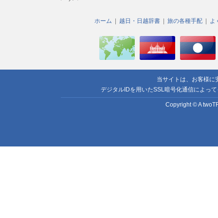
ホーム
越日・日越辞書
旅の各種手配
よ
当サイトは、お客様に
デジタルIDを用いたSSL暗号化通信によっ
Copyright © A twoTR