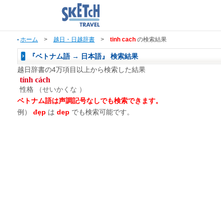
ホーム
>
越日・日越辞書
>
tinh cach
の検索結果
『ベトナム語 → 日本語』 検索結果
越日辞書の4万項目以上から検索した結果
tính cách
性格
（せいかくな ）
ベトナム語は声調記号なしでも検索できます。
例）
đẹp
は
dep
でも検索可能です。