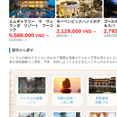
エムギャラリー ラ ヴェ
モーベンピックハノイホテ
ゴールデ
ランダ リゾート フーコ
ル
＆スパ
ック
2,128,000
2,79
VND ～
5,586,000
VND ～
(80USD～)
(105US
(210USD～)
都市から探す
ベトナムの旅のスタイルに合わせて優雅な高級ホテルから予算を押さえたエ
来る現地価格でご用意。予算、目的によってさまざまなベトナムのホテルか
ベトナムの首都
北部の名所！
世界遺産
ハノイ
ハロン湾
古都 フエ