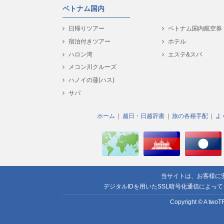
ベトナム国内
日帰りツアー
ベトナム国内航空券
宿泊付きツアー
ホテル
ハロン湾
エステ&スパ
メコン川クルーズ
ハノイの蓮(ハス)
サパ
ホーム
越日・日越辞書
旅の各種手配
よ
当サイトは、お客様に
デジタルIDを用いたSSL暗号化通信によっ
Copyright © A twoTR