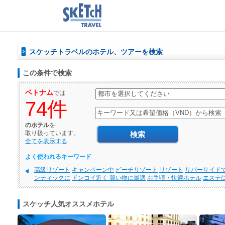
スケッチトラベルのホテル、ツアーを検索
この条件で検索
ベトナム
では
74件
のホテル
を
取り扱っています。
全てを表示する
よく使われるキーワード
高級リゾート
キャンペーン中
ビーチリゾート
リゾート
リバーサイド
ンティックに
ドンコイ近く 買い物に最適
お手頃・快適ホテル
エステ/
パ・マッサージ
トランジットホテル 空港近く
高級ホテルでリラック
ネスにオススメ
ハロン湾/サパ
ミニホテル＠ホーチミン
ミニホテル＠
イ
ブンタウ/ロンハイ
カントー/チャウドック
おすすめホテル
スケッチ人気オススメホテル