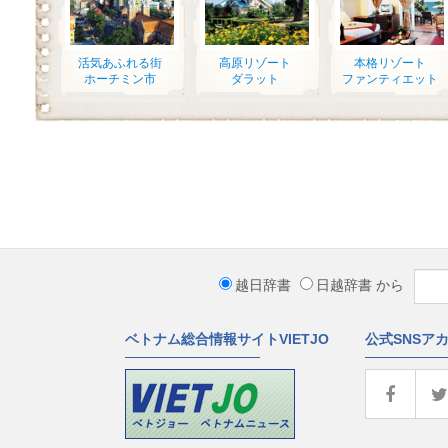
活気あふれる街
高原リゾート
本格リゾート
ホーチミン市
ダラット
ファンティエット
越日辞書
日越辞書
から
ベトナム総合情報サイトVIETJO
公式SNSア