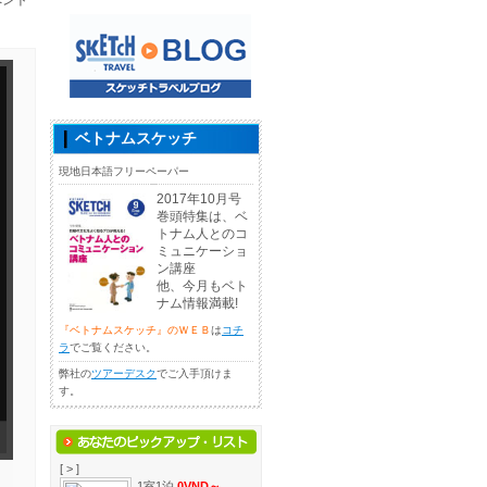
ペント
ベトナムスケッチ
現地日本語フリーペーパー
2017年10月号
巻頭特集は、ベ
トナム人とのコ
ミュニケーショ
ン講座
他、今月もベト
ナム情報満載!
『ベトナムスケッチ』のＷＥＢ
は
コチ
ラ
でご覧ください。
弊社の
ツアーデスク
でご入手頂けま
す。
[ > ]
）
1室1泊
0VND～