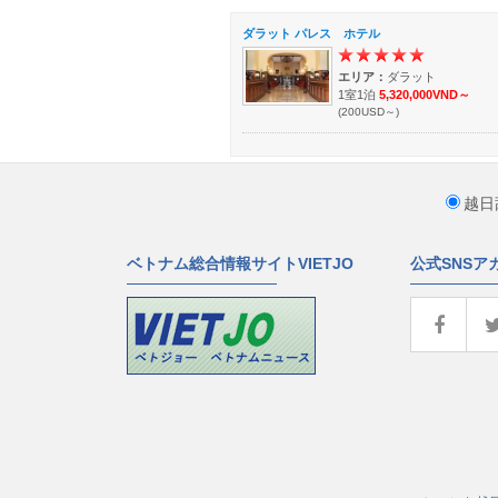
ダラット パレス ホテル
エリア：
ダラット
1室1泊
5,320,000VND～
(200USD～)
越日
ベトナム総合情報サイトVIETJO
公式SNSア