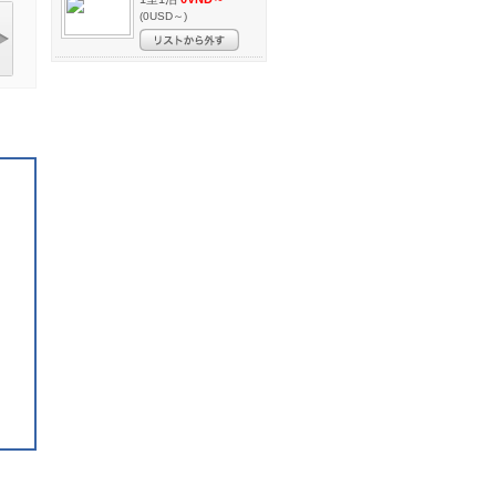
(0USD～)