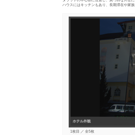
ダラットの中心部に位置し、真っ白な外壁に
ハウスにはキッチンもあり、長期滞在や家族
ホテル外観
ホテル外観
1枚目 ／ 全5枚