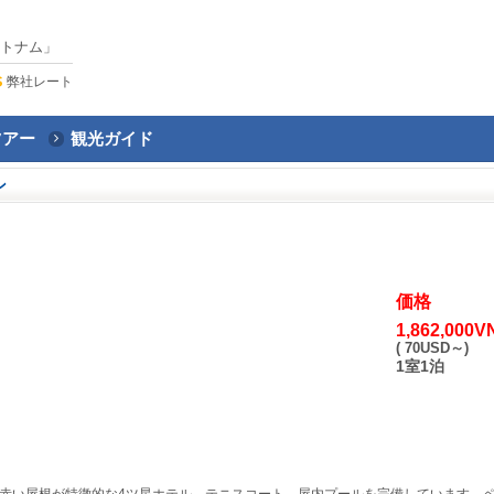
トナム」
弊社レート
ツアー
観光ガイド
ン
価格
1,862,000
( 70USD～)
1室1泊