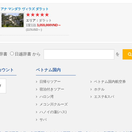
アナ マンダラ ヴィラズ ダラット
エリア：
ダラット
1室1泊
3,059,000VND～
(115USD～)
辞書
日越辞書
から
を
カウント
ベトナム国内
日帰りツアー
ベトナム国内航空券
宿泊付きツアー
ホテル
ハロン湾
エステ&スパ
メコン川クルーズ
ハノイの蓮(ハス)
サパ