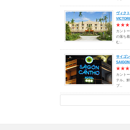
ヴィクト
VICTOR
カントー
の落ち着
む...
サイゴン
SAIGON
カントー
テル。鮮
ブ...