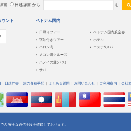
辞書
日越辞書
から
を
カウント
ベトナム国内
日帰りツアー
ベトナム国内航空券
宿泊付きツアー
ホテル
ハロン湾
エステ&スパ
メコン川クルーズ
ハノイの蓮(ハス)
サパ
日・日越辞書
旅の各種手配
よくある質問
お問い合わせ
ご利用案内
会社
う
上での 安全な通信手段を確保しております。