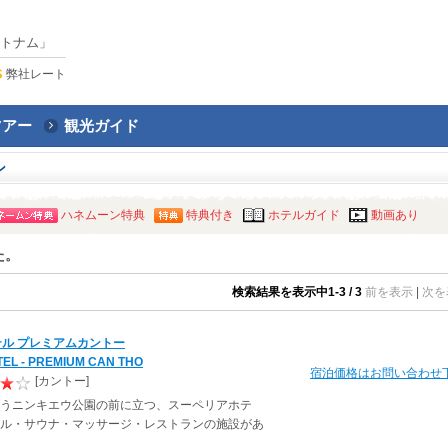
トナム」
弊社レート
ツアー
観光ガイド
ン
ハネムーン特典
特典付き
ホテルガイド
動画あり
た。
検索結果を表示中1-3 / 3
前を表示
|
次を
ホテル プレミアムカントー
TEL - PREMIUM CAN THO
宿泊価格はお問い合わせ
[カントー]
うニンキエウ公園の前に立つ、スーペリアホテ
ル・サウナ・マッサージ・レストランの施設があ