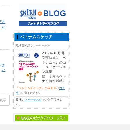
下さ
い
ベトナムスケッチ
現地日本語フリーペーパー
2017年10月号
巻頭特集は、ベ
トナム人とのコ
下さ
ミュニケーショ
い
ン講座
他、今月もベト
ナム情報満載!
『ベトナムスケッチ』のＷＥＢ
は
コチ
ラ
でご覧ください。
表示
弊社の
ツアーデスク
でご入手頂けま
す。