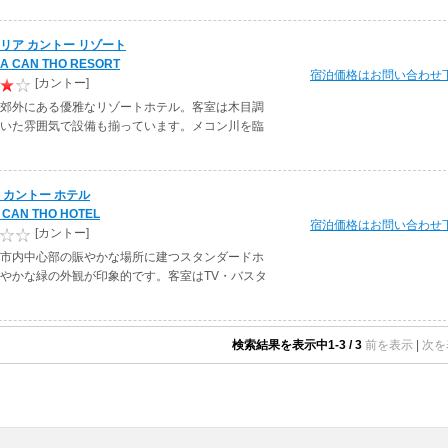
リア カントー リゾート
IA CAN THO RESORT
宿泊価格はお問い合わせ
[カントー]
郊外にある優雅なリゾートホテル。客室は木目調
いた雰囲気で設備も揃っています。メコン川を臨
 カントー ホテル
 CAN THO HOTEL
宿泊価格はお問い合わせ
[カントー]
市内中心部の賑やかな場所に建つスタンダードホ
やかな緑の外観が印象的です。客室はTV・バスタ
検索結果を表示中1-3 / 3
前を表示
|
次を