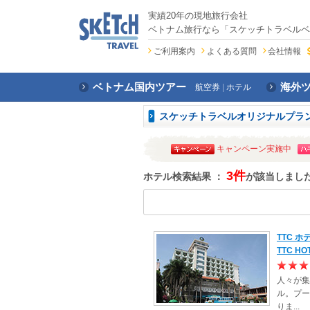
実績20年の現地旅行会社
ベトナム旅行なら「スケッチトラベルベ
ご利用案内
よくある質問
会社情報
ベトナム国内ツアー
海外
航空券
ホテル
スケッチトラベルオリジナルプラ
キャンペーン実施中
3件
ホテル検索結果 ：
が該当しまし
TTC 
TTC HO
人々が集
ル。プー
りま...