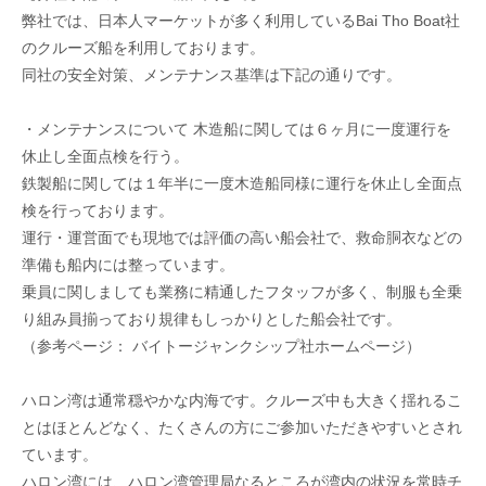
弊社では、日本人マーケットが多く利用しているBai Tho Boat社
のクルーズ船を利用しております。
同社の安全対策、メンテナンス基準は下記の通りです。
・メンテナンスについて 木造船に関しては６ヶ月に一度運行を
休止し全面点検を行う。
鉄製船に関しては１年半に一度木造船同様に運行を休止し全面点
検を行っております。
運行・運営面でも現地では評価の高い船会社で、救命胴衣などの
準備も船内には整っています。
乗員に関しましても業務に精通したフタッフが多く、制服も全乗
り組み員揃っており規律もしっかりとした船会社です。
（参考ページ：
バイトージャンクシップ社ホームページ
）
ハロン湾は通常穏やかな内海です。クルーズ中も大きく揺れるこ
とはほとんどなく、たくさんの方にご参加いただきやすいとされ
ています。
ハロン湾には、ハロン湾管理局なるところが湾内の状況を常時チ