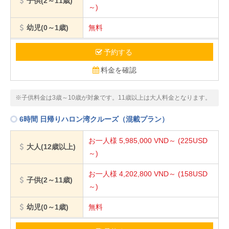
子供(2～11歳)
～)
幼児(0～1歳)
無料
予約する
料金を確認
※子供料金は3歳～10歳が対象です。11歳以上は大人料金となります。
6時間 日帰りハロン湾クルーズ（混載プラン）
お一人様 5,985,000
VND～
(225USD
大人(12歳以上)
～)
お一人様 4,202,800
VND～
(158USD
子供(2～11歳)
～)
幼児(0～1歳)
無料