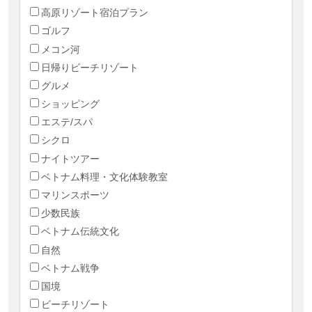
高原リゾート宿泊プラン
ゴルフ
メコン河
日帰りビーチリゾート
グルメ
ショッピング
エステ/スパ
シクロ
ナイトツアー
ベトナム料理・文化体験教室
マリンスポーツ
少数民族
ベトナム伝統文化
自然
ベトナム戦争
国境
ビーチリゾート