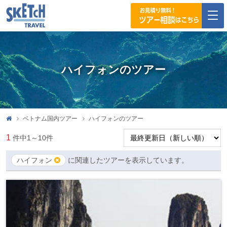
togg
navi
ハイフォンのツアー
ベトナム国内ツアー
ハイフォンのツアー
1
件中
1～10
件
ハイフォン
に関連したツアーを表示しています。