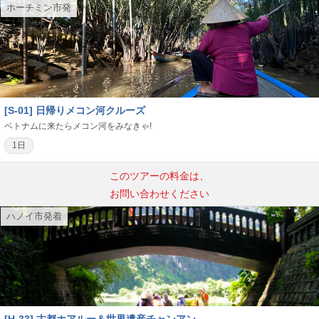
ホーチミン市発
[S-01] 日帰りメコン河クルーズ
ベトナムに来たらメコン河をみなきゃ!
1日
このツアーの料金は、
お問い合わせください
ハノイ市発着