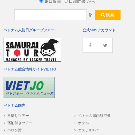
越日辞書
日越辞書
から
を
検索
ベトナム人訪日グループツアー
公式SNSアカウント
ベトナム総合情報サイトVIETJO
ベトナム国内
日帰りツアー
ベトナム国内航空券
宿泊付きツアー
ホテル
ハロン湾
エステ&スパ