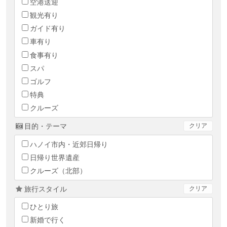
空港送迎
観光有り
ガイド有り
車有り
食事有り
スパ
ゴルフ
特典
クルーズ
目的・テーマ
クリア
ハノイ市内・近郊日帰り
日帰り世界遺産
クルーズ（北部）
旅行スタイル
クリア
ひとり旅
新婚で行く