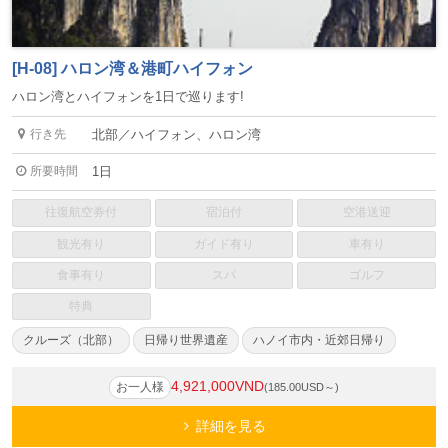
[H-08] ハロン湾＆港町ハイフォン
ハロン湾とハイフォンを1日で巡ります!
行き先
北部／ハイフォン、ハロン湾
所要時間
1日
往復航空券付
宿泊付
空港送迎
観光有り
ガイド有り
車有り
食事有り
スパ
ゴルフ
特典
クルーズ（北部）
日帰り世界遺産
ハノイ市内・近郊日帰り
4,921,000VND
お一人様
(185.00USD～)
詳細を見る