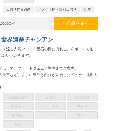
日帰り世界遺産
ハノイ市内・近郊日帰り
自然
詳細を見る
0.00USD～)
ー＆世界遺産チャンアン
ンを巡る人気ツアー！巨石の間に流れる川をボートで進
しみいただきます。
延ばして、ファットジェム大聖堂までご案内。
の配置など、まさに東洋と西洋が融合したベトナム北部の
！
往復航空券付
宿泊付
空港送迎
観光有り
ガイド有り
車有り
食事有り
スパ
ゴルフ
特典