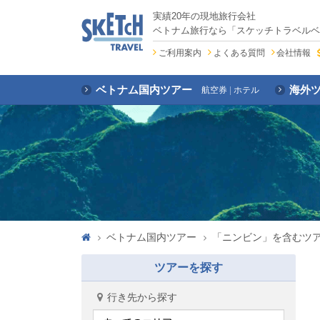
実績20年の現地旅行会社
ベトナム旅行なら「スケッチトラベルベ
ご利用案内
よくある質問
会社情報
ベトナム国内ツアー
海外
航空券
ホテル
ベトナム国内ツアー
「ニンビン」を含むツ
ツアーを探す
行き先から探す