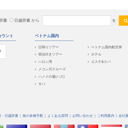
辞書
日越辞書
から
を
カウント
ベトナム国内
日帰りツアー
ベトナム国内航空券
宿泊付きツアー
ホテル
ハロン湾
エステ&スパ
メコン川クルーズ
ハノイの蓮(ハス)
サパ
日・日越辞書
旅の各種手配
よくある質問
お問い合わせ
ご利用案内
会社