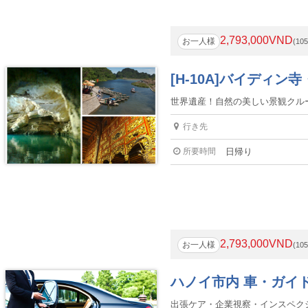
2,793,000VND
お一人様
(10
[H-10A]バイディ
世界遺産！自然の美しい景観クル
行き先
所要時間
日帰り
2,793,000VND
お一人様
(10
ハノイ市内 車・ガイ
出張ケア・企業視察・インスペク