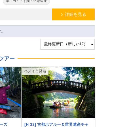
車・ガイド手配・空港送迎
詳細を見る
す。
ツアー
ハノイ市発着
ルーズ
[H-33] 古都ホアルー＆世界遺産チャ