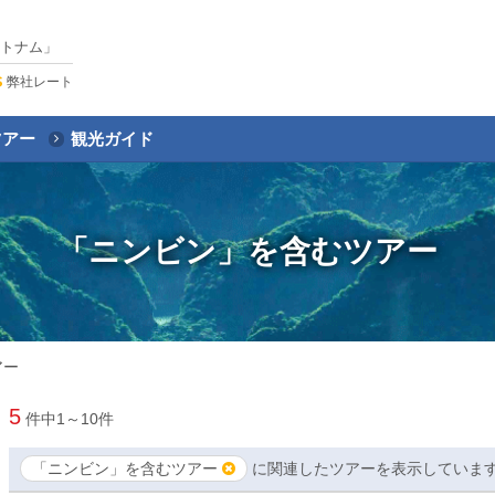
トナム」
弊社レート
ツアー
観光ガイド
「ニンビン」を含むツアー
アー
5
件中
1～10
件
「ニンビン」を含むツアー
に関連したツアーを表示していま