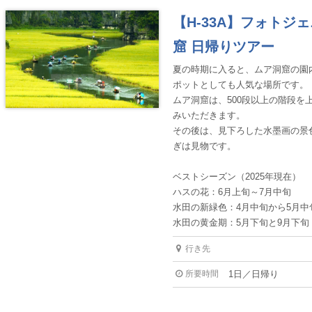
【H-33A】フォトジ
窟 日帰りツアー
夏の時期に入ると、ムア洞窟の園
ポットとしても人気な場所です。
ムア洞窟は、500段以上の階段
みいただきます。
その後は、見下ろした水墨画の景
ぎは見物です。
ベストシーズン（2025年現在）
ハスの花：
6
月上旬～
7
月中旬
水田の新緑色：4月中旬から5月中
水田の黄金期：5月下旬と9月下旬
行き先
所要時間
1日／日帰り