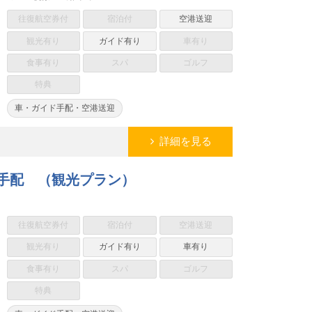
往復航空券付
宿泊付
空港送迎
観光有り
ガイド有り
車有り
食事有り
スパ
ゴルフ
特典
車・ガイド手配・空港送迎
詳細を見る
ド手配 （観光プラン）
往復航空券付
宿泊付
空港送迎
観光有り
ガイド有り
車有り
食事有り
スパ
ゴルフ
特典