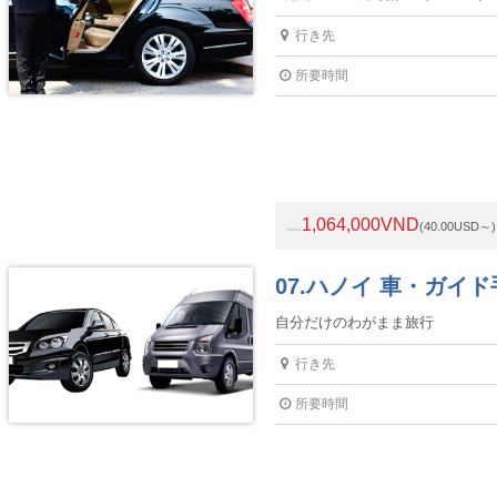
行き先
所要時間
1,064,000VND
(40.00USD～)
07.ハノイ 車・ガイ
自分だけのわがまま旅行
行き先
所要時間