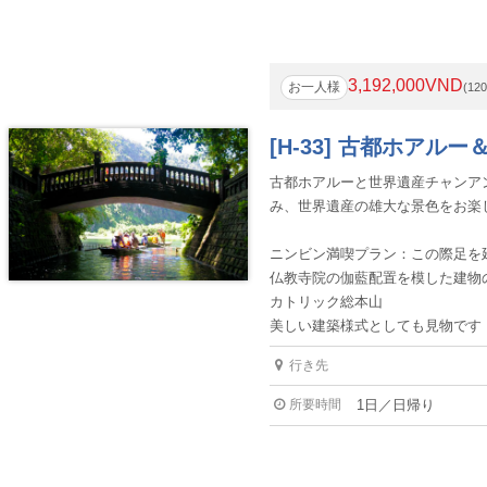
3,192,000VND
お一人様
(12
[H-33] 古都ホアル
古都ホアルーと世界遺産チャンア
み、世界遺産の雄大な景色をお楽
ニンビン満喫プラン：この際足を
仏教寺院の伽藍配置を模した建物
カトリック総本山
美しい建築様式としても見物です
行き先
所要時間
1日／日帰り