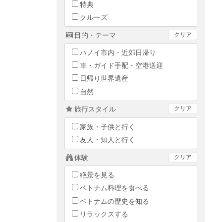
特典
クルーズ
目的・テーマ
クリア
ハノイ市内・近郊日帰り
車・ガイド手配・空港送迎
日帰り世界遺産
自然
旅行スタイル
クリア
家族・子供と行く
友人・知人と行く
体験
クリア
絶景を見る
ベトナム料理を食べる
ベトナムの歴史を知る
リラックスする