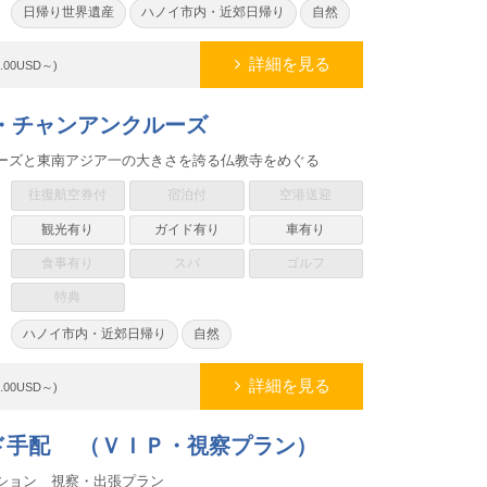
日帰り世界遺産
ハノイ市内・近郊日帰り
自然
詳細を見る
5.00USD～)
ン寺・チャンアンクルーズ
ーズと東南アジア一の大きさを誇る仏教寺をめぐる
往復航空券付
宿泊付
空港送迎
観光有り
ガイド有り
車有り
食事有り
スパ
ゴルフ
特典
ハノイ市内・近郊日帰り
自然
詳細を見る
5.00USD～)
ド手配 （ＶＩＰ・視察プラン）
ション 視察・出張プラン