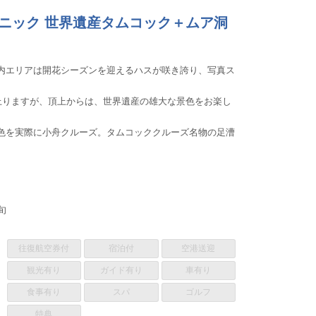
ェニック 世界遺産タムコック＋ムア洞
内エリアは開花シーズンを迎えるハスが咲き誇り、写真ス
を上りますが、頂上からは、世界遺産の雄大な景色をお楽し
色を実際に小舟クルーズ。タムコッククルーズ名物の足漕
旬
往復航空券付
宿泊付
空港送迎
観光有り
ガイド有り
車有り
食事有り
スパ
ゴルフ
特典