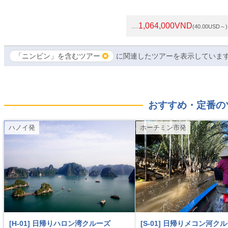
1,064,000VND
(40.00USD～)
「ニンビン」を含むツアー
に関連したツアーを表示していま
おすすめ・定番の
ハノイ発
ホーチミン市発
[H-01] 日帰りハロン湾クルーズ
[S-01] 日帰りメコン河ク