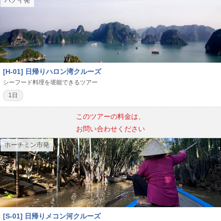
ハノイ発
[H-01] 日帰りハロン湾クルーズ
シーフード料理を堪能できるツアー
1日
このツアーの料金は、
お問い合わせください
ホーチミン市発
[S-01] 日帰りメコン河クルーズ