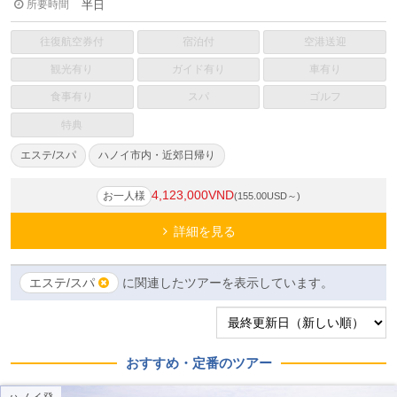
所要時間
半日
往復航空券付
宿泊付
空港送迎
観光有り
ガイド有り
車有り
食事有り
スパ
ゴルフ
特典
エステ/スパ
ハノイ市内・近郊日帰り
4,123,000VND
お一人様
(155.00USD～)
詳細を見る
エステ/スパ
に関連したツアーを表示しています。
おすすめ・定番のツアー