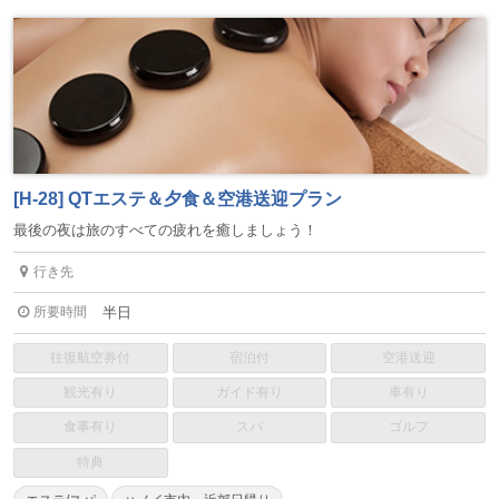
[H-28] QTエステ＆夕食＆空港送迎プラン
最後の夜は旅のすべての疲れを癒しましょう！
行き先
所要時間
半日
往復航空券付
宿泊付
空港送迎
観光有り
ガイド有り
車有り
食事有り
スパ
ゴルフ
特典