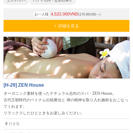
エステ/スパ
ハノイ市内・近郊日帰り
4,522,000VND
お一人様
(170.00USD～)
詳細を見る
[H-29] ZEN House
オーガニック素材を使ったナチュラル志向のスパ・ZEN House。
古代王朝時代のベトナム伝統療法と 禅の精神を取り入れ施術をおこなっ
てくれます。
リラックスしたひとときをお楽しみください。
行き先