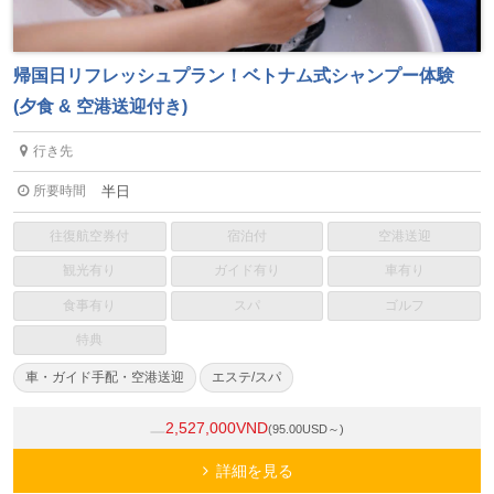
帰国日リフレッシュプラン！ベトナム式シャンプー体験
(夕食 & 空港送迎付き)
行き先
所要時間
半日
往復航空券付
宿泊付
空港送迎
観光有り
ガイド有り
車有り
食事有り
スパ
ゴルフ
特典
車・ガイド手配・空港送迎
エステ/スパ
2,527,000VND
(95.00USD～)
詳細を見る