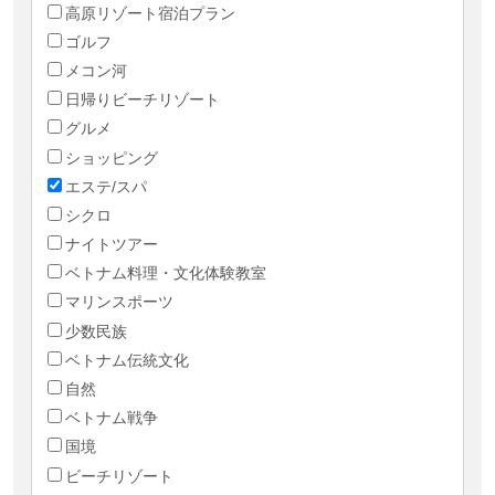
高原リゾート宿泊プラン
ゴルフ
メコン河
日帰りビーチリゾート
グルメ
ショッピング
エステ/スパ
シクロ
ナイトツアー
ベトナム料理・文化体験教室
マリンスポーツ
少数民族
ベトナム伝統文化
自然
ベトナム戦争
国境
ビーチリゾート