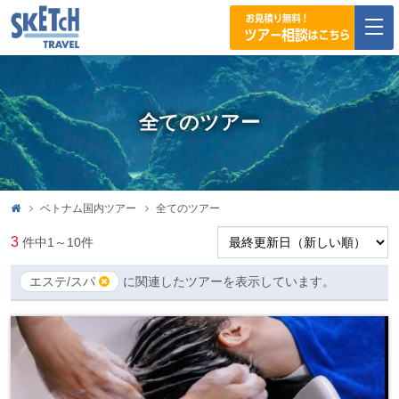
togg
navi
全てのツアー
ベトナム国内ツアー
全てのツアー
3
件中
1～10
件
エステ/スパ
に関連したツアーを表示しています。