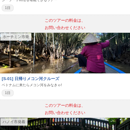
1日
このツアーの料金は、
お問い合わせください
ホーチミン市発
[S-01] 日帰りメコン河クルーズ
ベトナムに来たらメコン河をみなきゃ!
1日
このツアーの料金は、
お問い合わせください
ハノイ市発着