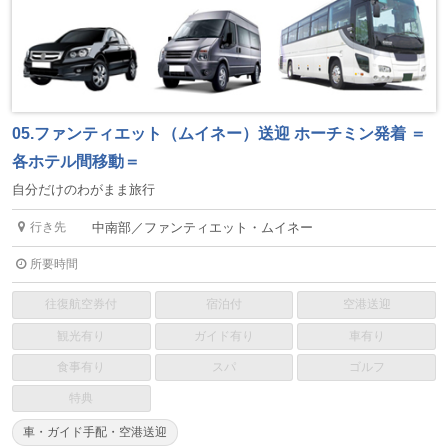
05.ファンティエット（ムイネー）送迎 ホーチミン発着 ＝
各ホテル間移動＝
自分だけのわがまま旅行
行き先
中南部／ファンティエット・ムイネー
所要時間
往復航空券付
宿泊付
空港送迎
観光有り
ガイド有り
車有り
食事有り
スパ
ゴルフ
特典
車・ガイド手配・空港送迎