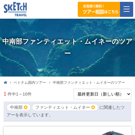
togg
navi
中南部ファンティエット・ムイネーのツア
ー
ベトナム国内ツアー
中南部ファンティエット・ムイネーのツアー
1
件中
1～10
件
中南部
ファンティエット・ムイネー
に関連したツ
アーを表示しています。