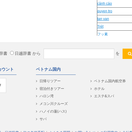
cảnh cáo
quyen tro
tan van
Trét
フッ素
Nhat gan
vang rong
辞書
日越辞書
から
を
nghieng ngua
kiem thao
カウント
ベトナム国内
Khin
Cảm
日帰りツアー
ベトナム国内航空券
tinh luyen
宿泊付きツアー
ホテル
Nam My
ハロン湾
エステ&スパ
Kich noi
メコン川クルーズ
khăn choàng
ハノイの蓮(ハス)
con nhu
サパ
huong thon