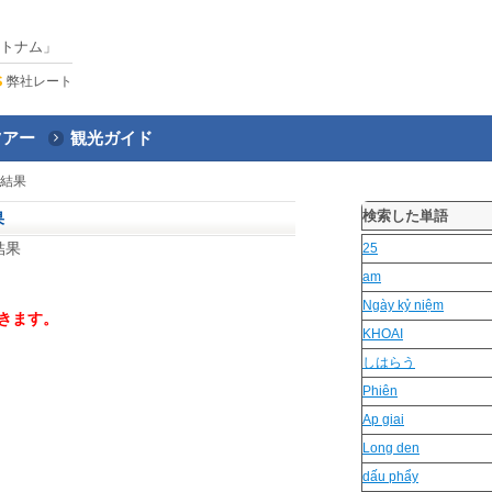
トナム」
弊社レート
ツアー
観光ガイド
結果
検索した単語
果
結果
25
am
Ngày kỷ niệm
きます。
KHOAI
しはらう
Phiên
Ap giai
Long den
dấu phẩy