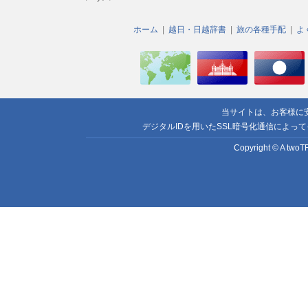
ホーム
越日・日越辞書
旅の各種手配
よ
当サイトは、お客様に
デジタルIDを用いたSSL暗号化通信によっ
Copyright © A twoTR