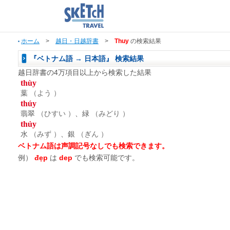
ホーム
>
越日・日越辞書
>
Thuy
の検索結果
『ベトナム語 → 日本語』 検索結果
越日辞書の4万項目以上から検索した結果
thùy
葉
（よう ）
thúy
翡翠
（ひすい ）
、緑
（みどり ）
thủy
水
（みず ）
、銀
（ぎん ）
ベトナム語は声調記号なしでも検索できます。
例）
đẹp
は
dep
でも検索可能です。