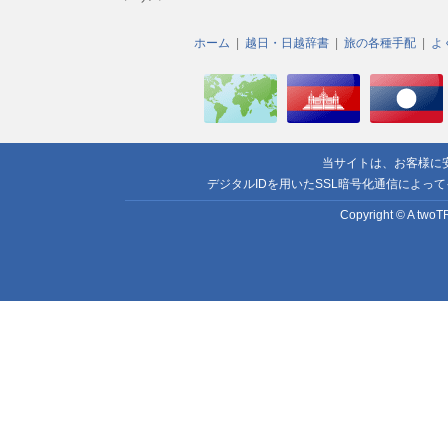
ホーム
越日・日越辞書
旅の各種手配
よ
当サイトは、お客様に
デジタルIDを用いたSSL暗号化通信によっ
Copyright © A twoTR