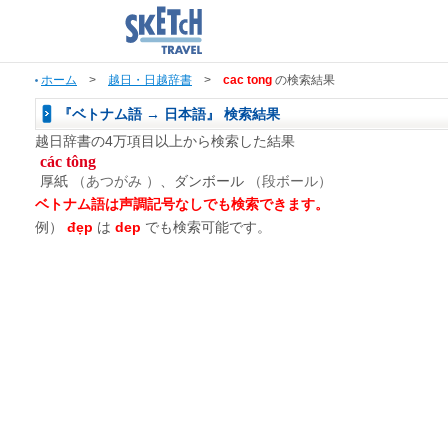
ホーム
>
越日・日越辞書
>
cac tong
の検索結果
『ベトナム語 → 日本語』 検索結果
越日辞書の4万項目以上から検索した結果
các tông
厚紙
（あつがみ ）
、ダンボール
（段ボール）
ベトナム語は声調記号なしでも検索できます。
例）
đẹp
は
dep
でも検索可能です。